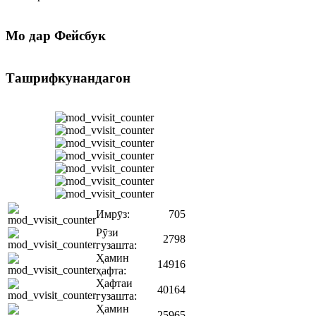
Мо
дар Фейсбук
Ташрифкунандагон
Имрӯз:
705
Рӯзи
2798
гузашта:
Ҳамин
14916
ҳафта:
Ҳафтаи
40164
гузашта:
Ҳамин
25965