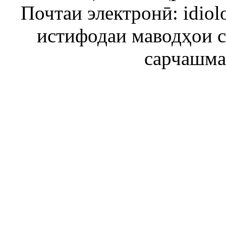
Почтаи электронӣ: idiol
истифодаи маводҳои 
сарчашма