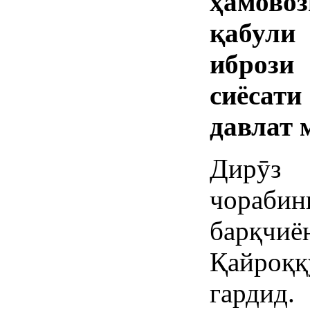
ҳамовоз
қабул
ибрози
сиёсат
давлат 
Дирӯз
чораб
барқчи
Қайроқ
гардид.