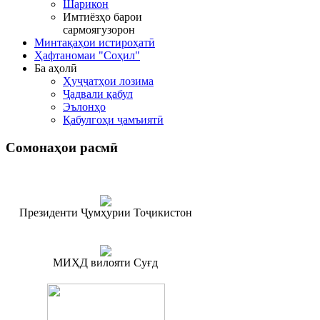
Шарикон
Имтиёзҳо барои
сармоягузорон
Минтақаҳои истироҳатӣ
Ҳафтаномаи "Соҳил"
Ба аҳолӣ
Ҳуҷҷатҳои лозима
Ҷадвали қабул
Эълонҳо
Қабулгоҳи ҷамъиятӣ
Сомонаҳои
расмӣ
Президенти Ҷумҳурии Тоҷикистон
МИҲД вилояти Суғд