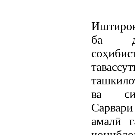
Иштирок
ба да
соҳиби
тавасс
ташкило
ва сиё
Сарвари
амалӣ г
ҷониб