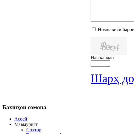
Номнависӣ барои
Нав кардан
Шарҳ до
Бахшҳои
сомона
Асосӣ
Маъмурият
Сохтор