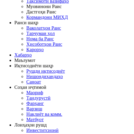
Тақсимоти вазифаҳо
Муовинони Раис
Дастгоҳи Раис
Кормандони МИҲД
Раиси шаҳр
Ваколатҳои Раис
Тарҷумаи ҳол
Нома ба Раис
Ҳисоботҳои Раис
Қарорҳо
Хабарҳо
Маълумот
Иқтисодиёти шаҳр
Рушди иқтисодиёт
Нишондиҳандаҳо
Саноат
Соҳаи иҷтимоӣ
Маориф
Тандурустӣ
Фарҳанг
Варзиш
Нақлиёт ва комм.
Матбуот
Лоиҳаҳои рушд
Инвеститсионӣ