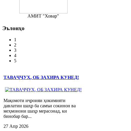
АМИТ "Ховар"
Эълонҳо
1
2
3
4
5
ТАВАҶҶУҲ, ОБ ЗАХИРА КУНЕД!
Мақомоти иҷроияи ҳокимияти
давлатии шаҳр ба самъи сокинон ва
меҳмонони шаҳр мерасонад, ки
бинобар бар...
27 Апр 2026