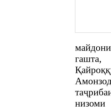
майдон
гашта,
Қайро
Амонз
таҷриб
низом