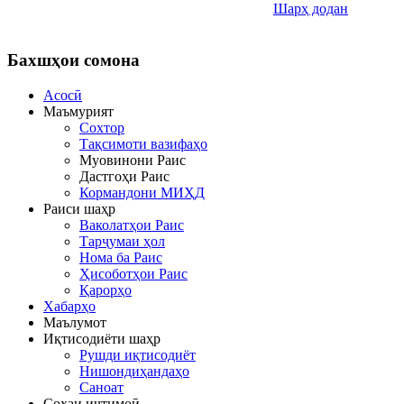
Шарҳ додан
Бахшҳои
сомона
Асосӣ
Маъмурият
Сохтор
Тақсимоти вазифаҳо
Муовинони Раис
Дастгоҳи Раис
Кормандони МИҲД
Раиси шаҳр
Ваколатҳои Раис
Тарҷумаи ҳол
Нома ба Раис
Ҳисоботҳои Раис
Қарорҳо
Хабарҳо
Маълумот
Иқтисодиёти шаҳр
Рушди иқтисодиёт
Нишондиҳандаҳо
Саноат
Соҳаи иҷтимоӣ