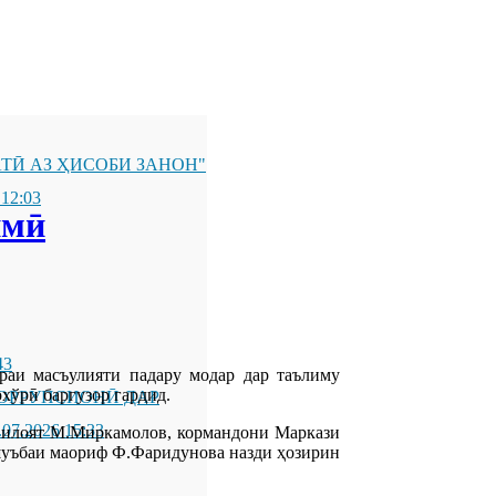
ТӢ АЗ ҲИСОБИ ЗАНОН"
 12:03
имӣ
43
и масъулияти падару модар дар таълиму
хўрӣ баргузор гардид.
ОРРУПСИОНӢ ДАР
.07.2026 15:33
вилоят М.Миркамолов, кормандони Маркази
шуъбаи маориф Ф.Фаридунова назди ҳозирин