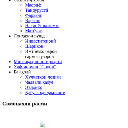
Маориф
Тандурустӣ
Фарҳанг
Варзиш
Нақлиёт ва комм.
Матбуот
Лоиҳаҳои рушд
Инвеститсионӣ
Шарикон
Имтиёзҳо барои
сармоягузорон
Минтақаҳои истироҳатӣ
Ҳафтаномаи "Соҳил"
Ба аҳолӣ
Ҳуҷҷатҳои лозима
Ҷадвали қабул
Эълонҳо
Қабулгоҳи ҷамъиятӣ
Сомонаҳои
расмӣ