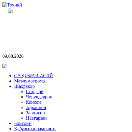
09.08.2026
CАҲИФАИ АСЛӢ
Маълумотнома
Шаҳракҳо
Сирдарё
Чоруқдаррон
Консой
Адрасмон
Зарнисор
Навгарзан
Бойгонӣ
Қабулгоҳи ҷамъиятӣ