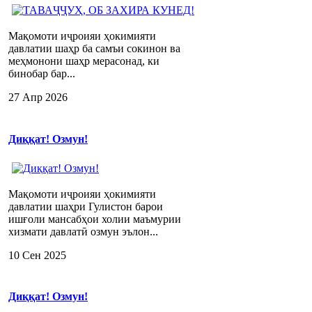
Мақомоти иҷроияи ҳокимияти
давлатии шаҳр ба самъи сокинон ва
меҳмонони шаҳр мерасонад, ки
бинобар бар...
27 Апр 2026
Диққат! Озмун!
Мақомоти иҷроияи ҳокимияти
давлатии шаҳри Гулистон барои
ишғоли мансабҳои холии маъмурии
хизмати давлатӣ озмун эълон...
10 Сен 2025
Диққат! Озмун!