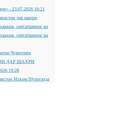
мон»
-
23.07.2026 16:21
икистон дар шаҳри
қиқ, сиёсатшинос ва
қиқ, сиёсатшинос ва
латии Ҷумҳурии
ОН ДАР ШАҲРИ
2026 19:28
листон Илҳом Пӯлотзода