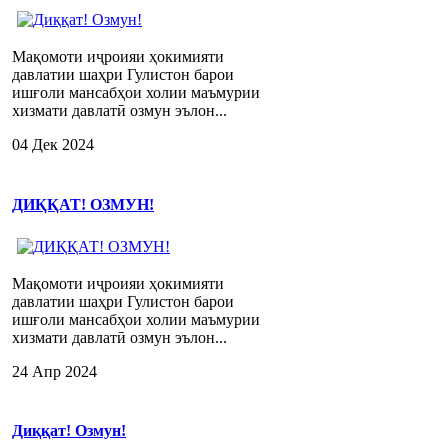
Мақомоти иҷроияи ҳокимияти
давлатии шаҳри Гулистон барои
ишғоли мансабҳои холии маъмурии
хизмати давлатӣ озмун эълон...
04 Дек 2024
ДИҚҚАТ! ОЗМУН!
Мақомоти иҷроияи ҳокимияти
давлатии шаҳри Гулистон барои
ишғоли мансабҳои холии маъмурии
хизмати давлатӣ озмун эълон...
24 Апр 2024
Диққат! Озмун!