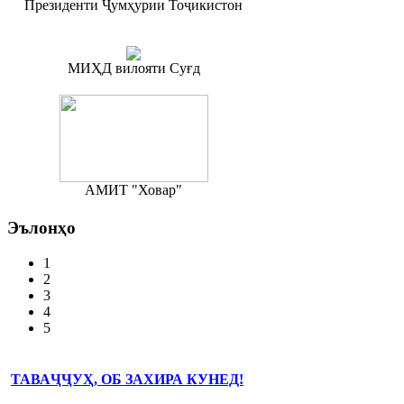
Президенти Ҷумҳурии Тоҷикистон
МИҲД вилояти Суғд
АМИТ "Ховар"
Эълонҳо
1
2
3
4
5
ТАВАҶҶУҲ, ОБ ЗАХИРА КУНЕД!