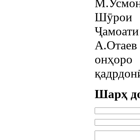
М.Усм
Шӯрои 
Ҷамоа
А.Отаев
онҳоро
қадрдон
Шарҳ д