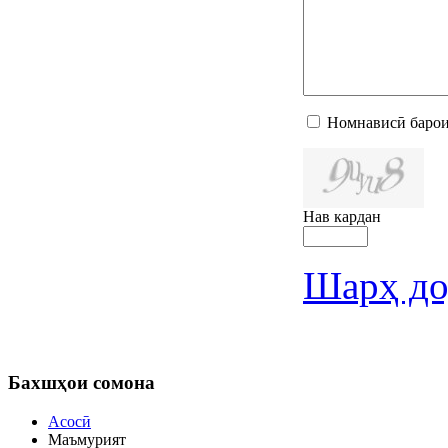
Номнависӣ барои
Нав кардан
Шарҳ до
Бахшҳои
сомона
Асосӣ
Маъмурият