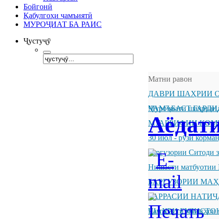
Бойгонӣ
Қабулгоҳи ҷамъиятӣ
МУРОҶИАТ БА РАИС
Ҷустуҷӯ
Матни равон
ДАВРИ ШАҲРИИ О
ҶАМЪБАСТ ГАРДИ
Муроҷиати шаҳрванд
Аёдат
МУАРРИФИИ КОМ
30 июл - рӯзи корм
Баргузории Ситоди 
Нишасти матбуотии 
БАРГУЗОРИИ МА
БАРРАСИИ НАТИ
ШАҲРИ ГУЛИСТО
Ҷамъбасти машқҳои 