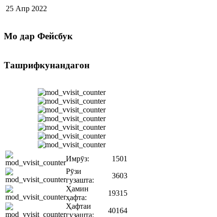
25 Апр 2022
Мо
дар Фейсбук
Ташрифкунандагон
Имрӯз:
1501
Рӯзи
3603
гузашта:
Ҳамин
19315
ҳафта:
Ҳафтаи
40164
гузашта: