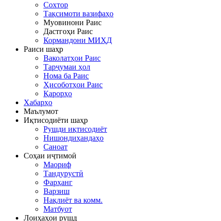
Сохтор
Тақсимоти вазифаҳо
Муовинони Раис
Дастгоҳи Раис
Кормандони МИҲД
Раиси шаҳр
Ваколатҳои Раис
Тарҷумаи ҳол
Нома ба Раис
Ҳисоботҳои Раис
Қарорҳо
Хабарҳо
Маълумот
Иқтисодиёти шаҳр
Рушди иқтисодиёт
Нишондиҳандаҳо
Саноат
Соҳаи иҷтимоӣ
Маориф
Тандурустӣ
Фарҳанг
Варзиш
Нақлиёт ва комм.
Матбуот
Лоиҳаҳои рушд