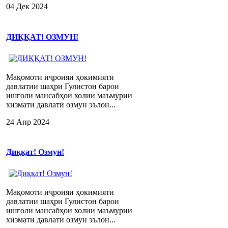
04 Дек 2024
ДИҚҚАТ! ОЗМУН!
Мақомоти иҷроияи ҳокимияти
давлатии шаҳри Гулистон барои
ишғоли мансабҳои холии маъмурии
хизмати давлатӣ озмун эълон...
24 Апр 2024
Диққат! Озмун!
Мақомоти иҷроияи ҳокимияти
давлатии шаҳри Гулистон барои
ишғоли мансабҳои холии маъмурии
хизмати давлатӣ озмун эълон...