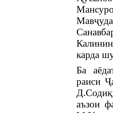
Мансуро
Мавҷу
Санавб
Калинин
карда ш
Ба аёда
раиси Ҷ
Д.Содиқ
аъзои ф