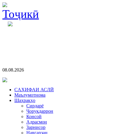
08.08.2026
CАҲИФАИ АСЛӢ
Маълумотнома
Шаҳракҳо
Сирдарё
Чоруқдаррон
Консой
Адрасмон
Зарнисор
Навгарзан