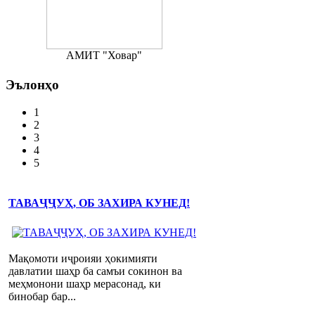
АМИТ "Ховар"
Эълонҳо
1
2
3
4
5
ТАВАҶҶУҲ, ОБ ЗАХИРА КУНЕД!
Мақомоти иҷроияи ҳокимияти
давлатии шаҳр ба самъи сокинон ва
меҳмонони шаҳр мерасонад, ки
бинобар бар...