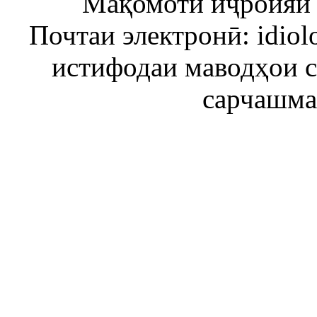
Мақомоти иҷроияи 
Почтаи электронӣ: idiol
истифодаи маводҳои 
сарчашма