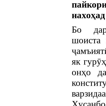
пайко
нахоҳад
Бо дар
шоиста 
ҷамъият
як гурӯ
онҳо да
конст
варзида
Ҳусан