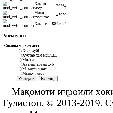
Ҳамин
30364
моҳ:
Моҳи
145970
гузашта:
Ҳамагӣ:
9842094
Райъпурсӣ
Сомона чи хел аст?
Хеле хуб!
Хубтар ҳам мешуд...
Миёна
Аз пештарааш хуб
Маълумот кам...
Маъқул нест
Мақомоти иҷроияи ҳок
Гулистон. © 2013-2019. С