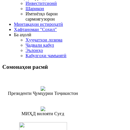
Инвеститсионӣ
Шарикон
Имтиёзҳо барои
сармоягузорон
Минтақаҳои истироҳатӣ
Ҳафтаномаи "Соҳил"
Ба аҳолӣ
Ҳуҷҷатҳои лозима
Ҷадвали қабул
Эълонҳо
Қабулгоҳи ҷамъиятӣ
Сомонаҳои
расмӣ
Президенти Ҷумҳурии Тоҷикистон
МИҲД вилояти Суғд