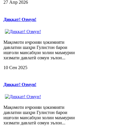
27 Апр 2026
Диққат! Озмун!
Мақомоти иҷроияи ҳокимияти
давлатии шаҳри Гулистон барои
ишғоли мансабҳои холии маъмурии
хизмати давлатӣ озмун эълон...
10 Сен 2025
Диққат! Озмун!
Мақомоти иҷроияи ҳокимияти
давлатии шаҳри Гулистон барои
ишғоли мансабҳои холии маъмурии
хизмати давлатӣ озмун эълон...