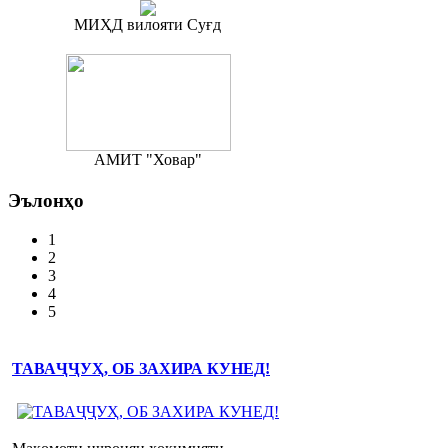
МИҲД вилояти Суғд
АМИТ "Ховар"
Эълонҳо
1
2
3
4
5
ТАВАҶҶУҲ, ОБ ЗАХИРА КУНЕД!