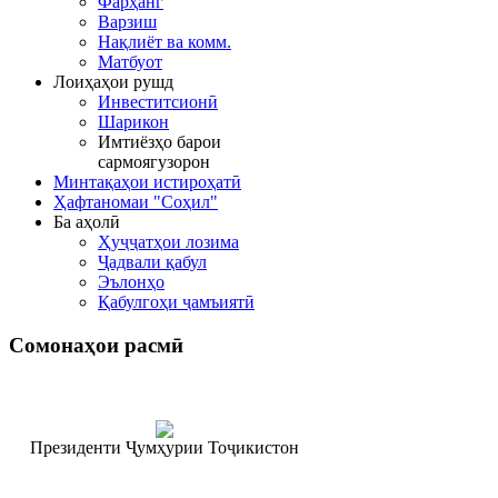
Фарҳанг
Варзиш
Нақлиёт ва комм.
Матбуот
Лоиҳаҳои рушд
Инвеститсионӣ
Шарикон
Имтиёзҳо барои
сармоягузорон
Минтақаҳои истироҳатӣ
Ҳафтаномаи "Соҳил"
Ба аҳолӣ
Ҳуҷҷатҳои лозима
Ҷадвали қабул
Эълонҳо
Қабулгоҳи ҷамъиятӣ
Сомонаҳои
расмӣ
Президенти Ҷумҳурии Тоҷикистон