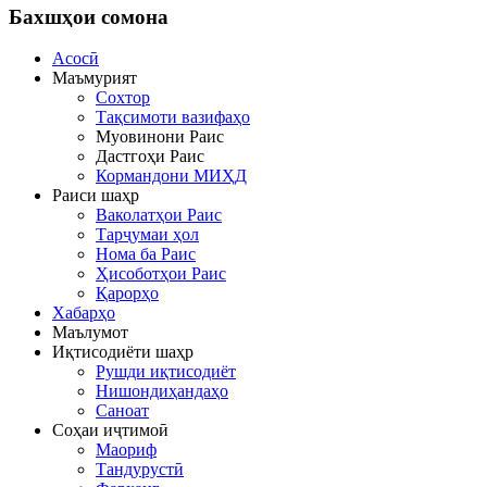
Бахшҳои
сомона
Асосӣ
Маъмурият
Сохтор
Тақсимоти вазифаҳо
Муовинони Раис
Дастгоҳи Раис
Кормандони МИҲД
Раиси шаҳр
Ваколатҳои Раис
Тарҷумаи ҳол
Нома ба Раис
Ҳисоботҳои Раис
Қарорҳо
Хабарҳо
Маълумот
Иқтисодиёти шаҳр
Рушди иқтисодиёт
Нишондиҳандаҳо
Саноат
Соҳаи иҷтимоӣ
Маориф
Тандурустӣ