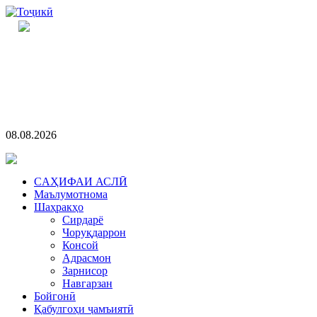
08.08.2026
CАҲИФАИ АСЛӢ
Маълумотнома
Шаҳракҳо
Сирдарё
Чоруқдаррон
Консой
Адрасмон
Зарнисор
Навгарзан
Бойгонӣ
Қабулгоҳи ҷамъиятӣ