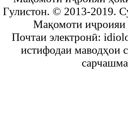
Гулистон. © 2013-2019. С
Мақомоти иҷроияи 
Почтаи электронӣ: idiol
истифодаи маводҳои 
сарчашма