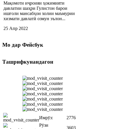
Мақомоти иҷроияи ҳокимияти
давлатии шаҳри Гулистон барои
ишғоли мансабҳои холии маъмурии
хизмати давлатӣ озмун эълон...
25 Апр 2022
Мо
дар Фейсбук
Ташрифкунандагон
Имрӯз:
2776
Рӯзи
3603