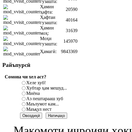
гузашта:
Ҳамин
20590
ҳафта:
Ҳафтаи
40164
гузашта:
Ҳамин
31639
моҳ:
Моҳи
145970
гузашта:
Ҳамагӣ:
9843369
Райъпурсӣ
Сомона чи хел аст?
Хеле хуб!
Хубтар ҳам мешуд...
Миёна
Аз пештарааш хуб
Маълумот кам...
Маъқул нест
Мақомоти иҷроияи ҳок