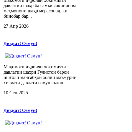
Мақомоти иҷроияи ҳокимияти
давлатии шаҳр ба самъи сокинон ва
меҳмонони шаҳр мерасонад, ки
бинобар бар...
27 Апр 2026
Диққат! Озмун!
Мақомоти иҷроияи ҳокимияти
давлатии шаҳри Гулистон барои
ишғоли мансабҳои холии маъмурии
хизмати давлатӣ озмун эълон...
10 Сен 2025
Диққат! Озмун!