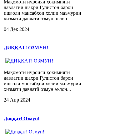
Мақомоти иҷроияи ҳокимияти
давлатии шаҳри Гулистон барои
ишғоли мансабҳои холии маъмурии
хизмати давлатӣ озмун эълон...
04 Дек 2024
ДИҚҚАТ! ОЗМУН!
Мақомоти иҷроияи ҳокимияти
давлатии шаҳри Гулистон барои
ишғоли мансабҳои холии маъмурии
хизмати давлатӣ озмун эълон...
24 Апр 2024
Диққат! Озмун!