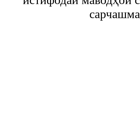
сарчашма