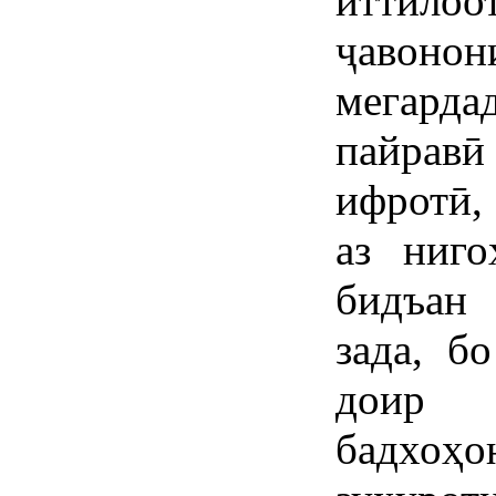
иттило
ҷавонон
мегарда
пайрав
ифротӣ,
аз ниг
бидъан
зада, б
доир 
бадхоҳ