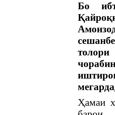
Бо иб
Қайро
Амонзо
сешан
толори
чораб
иштиро
мегарда
Ҳамаи х
барои