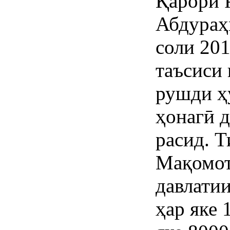
Қарори 
Абдураҳ
соли 20
таъсиси 
рушди ҳ
ҳонагӣ д
расид. Т
Мақомот
давлатии
ҳар яке 