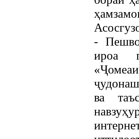
ҳамзам
Асосгуз
- Пешво
ироа г
«Ҷом
ҷудонаш
ва таъ
навзуҳ
интерн