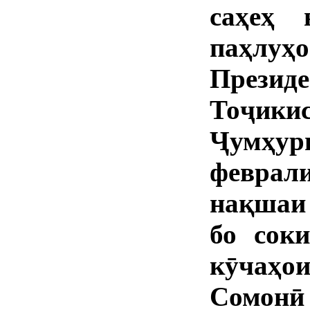
саҳеҳ
паҳлу
През
Тоҷики
Ҷумҳур
феврал
нақшаи
бо сок
кӯчаҳо
Сомон