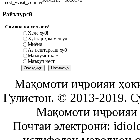
Райъпурсӣ
Сомона чи хел аст?
Хеле хуб!
Хубтар ҳам мешуд...
Миёна
Аз пештарааш хуб
Маълумот кам...
Маъқул нест
Мақомоти иҷроияи ҳок
Гулистон. © 2013-2019. С
Мақомоти иҷроияи 
Почтаи электронӣ: idiol
истифодаи маводҳои 