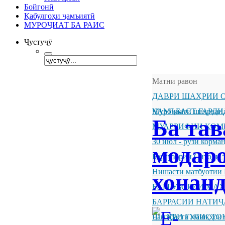
Бойгонӣ
Қабулгоҳи ҷамъиятӣ
МУРОҶИАТ БА РАИС
Ҷустуҷӯ
Матни равон
ДАВРИ ШАҲРИИ О
ҶАМЪБАСТ ГАРДИ
Муроҷиати шаҳрванд
Ба тав
МУАРРИФИИ КОМ
30 июл - рӯзи корм
модаро
Баргузории Ситоди 
Нишасти матбуотии 
хонанд
БАРГУЗОРИИ МА
БАРРАСИИ НАТИ
ШАҲРИ ГУЛИСТО
Ҷамъбасти машқҳои 