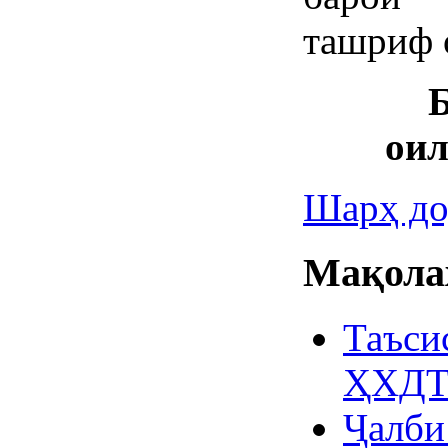
ташриф о
Б
оил
Шарҳ до
Мақолаҳ
Таъси
ҲХД
Ҷалби