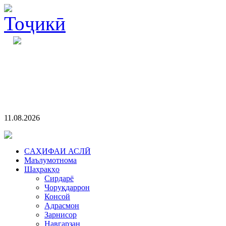
11.08.2026
CАҲИФАИ АСЛӢ
Маълумотнома
Шаҳракҳо
Сирдарё
Чоруқдаррон
Консой
Адрасмон
Зарнисор
Навгарзан