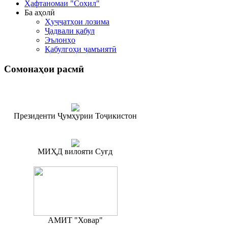
Ҳафтаномаи "Соҳил"
Ба аҳолӣ
Ҳуҷҷатҳои лозима
Ҷадвали қабул
Эълонҳо
Қабулгоҳи ҷамъиятӣ
Сомонаҳои
расмӣ
Президенти Ҷумҳурии Тоҷикистон
МИҲД вилояти Суғд
АМИТ "Ховар"