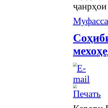
ҷанрҳои
Муфасса
Соҳиб
мехоҳе