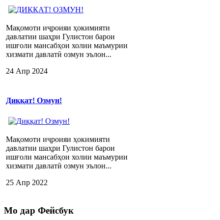
Мақомоти иҷроияи ҳокимияти
давлатии шаҳри Гулистон барои
ишғоли мансабҳои холии маъмурии
хизмати давлатӣ озмун эълон...
24 Апр 2024
Диққат! Озмун!
Мақомоти иҷроияи ҳокимияти
давлатии шаҳри Гулистон барои
ишғоли мансабҳои холии маъмурии
хизмати давлатӣ озмун эълон...
25 Апр 2022
Мо
дар Фейсбук