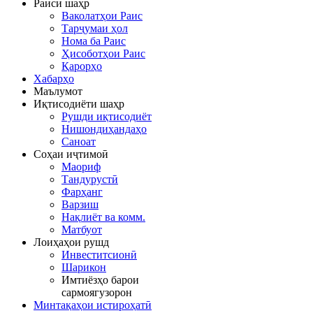
Раиси шаҳр
Ваколатҳои Раис
Тарҷумаи ҳол
Нома ба Раис
Ҳисоботҳои Раис
Қарорҳо
Хабарҳо
Маълумот
Иқтисодиёти шаҳр
Рушди иқтисодиёт
Нишондиҳандаҳо
Саноат
Соҳаи иҷтимоӣ
Маориф
Тандурустӣ
Фарҳанг
Варзиш
Нақлиёт ва комм.
Матбуот
Лоиҳаҳои рушд
Инвеститсионӣ
Шарикон
Имтиёзҳо барои
сармоягузорон
Минтақаҳои истироҳатӣ