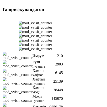
Ташрифкунандагон
Имрӯз:
210
Рӯзи
2903
гузашта:
Ҳамин
6145
ҳафта:
Ҳафтаи
25139
гузашта:
Ҳамин
38448
моҳ:
Моҳи
145970
гузашта:
Ҳамагӣ:
9850178