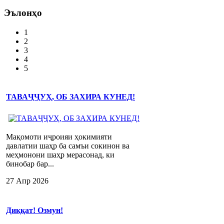
Эълонҳо
1
2
3
4
5
ТАВАҶҶУҲ, ОБ ЗАХИРА КУНЕД!
Мақомоти иҷроияи ҳокимияти
давлатии шаҳр ба самъи сокинон ва
меҳмонони шаҳр мерасонад, ки
бинобар бар...
27 Апр 2026
Диққат! Озмун!