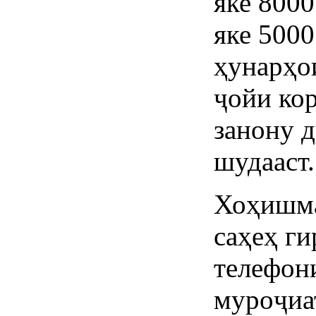
яке 8000
яке 5000
ҳунарҳо
ҷойи ко
занону 
шудааст.
Хоҳишма
саҳеҳ г
телефони
муроҷиа