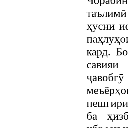
Чорабин
таълим
ҳусни и
паҳлуҳо
кард. Б
савияи
ҷавобгӯ
меъёр
пешгир
ба ҳизб