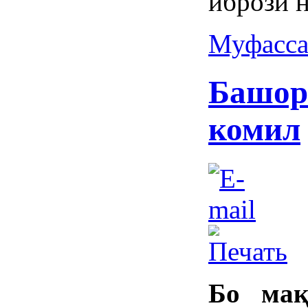
ибрози н
Муфасса
Башор
комил
Бо мақ