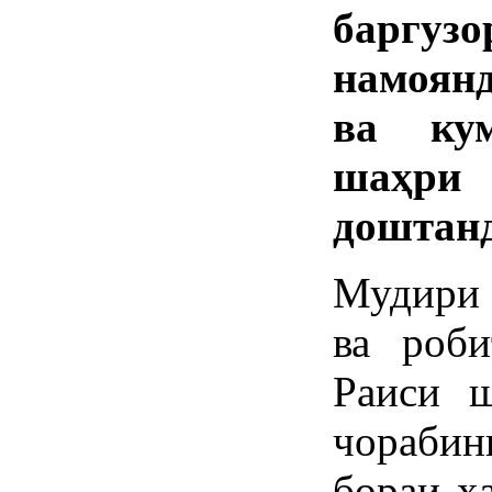
баргузо
намоян
ва ку
шаҳри
доштанд
Мудири
ва роби
Раиси 
чорабин
бораи ҳ