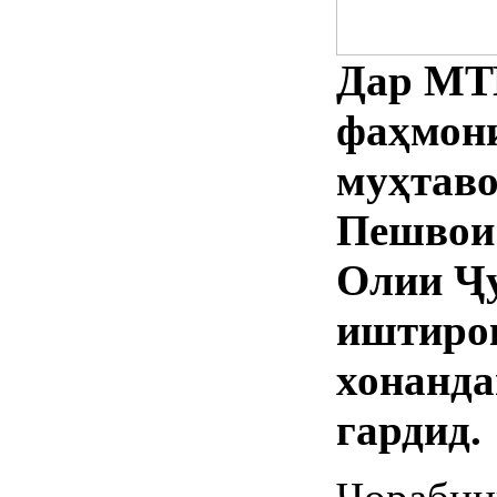
Дар МТ
фаҳмон
муҳтаво
Пешвои
Олии Ҷу
иштиро
хонанда
гардид.