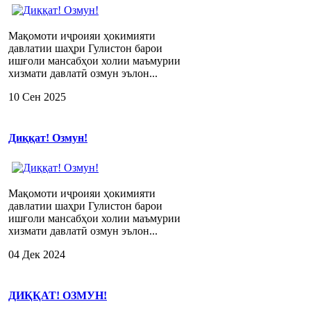
Мақомоти иҷроияи ҳокимияти
давлатии шаҳри Гулистон барои
ишғоли мансабҳои холии маъмурии
хизмати давлатӣ озмун эълон...
10 Сен 2025
Диққат! Озмун!
Мақомоти иҷроияи ҳокимияти
давлатии шаҳри Гулистон барои
ишғоли мансабҳои холии маъмурии
хизмати давлатӣ озмун эълон...
04 Дек 2024
ДИҚҚАТ! ОЗМУН!