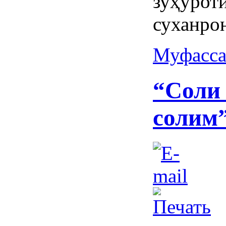
зуҳуро
суханрон
Муфасса
“Соли
солим