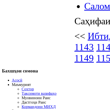
Салом
Саҳифаи
<<
Ибти
1143
11
1149
11
Бахшҳои
сомона
Асосӣ
Маъмурият
Сохтор
Тақсимоти вазифаҳо
Муовинони Раис
Дастгоҳи Раис
Кормандони МИҲД