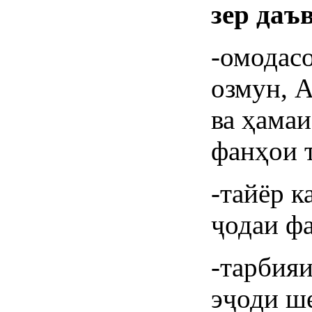
зер даъ
-омодас
озмун, 
ва ҳама
фанҳои 
-тайёр 
ҷодаи ф
-тарбия
эҷоди ше