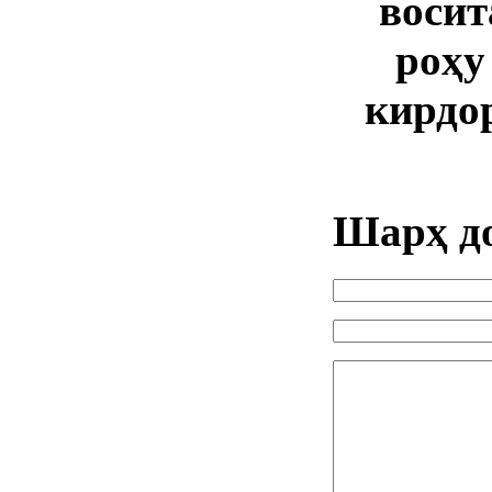
восит
роҳу
кирдо
Шарҳ д