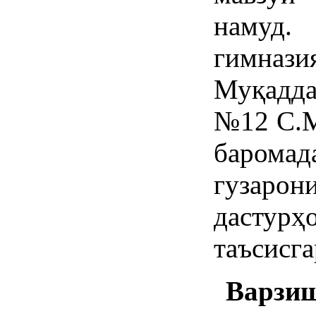
намуд.
гимназ
Муқадд
№12 С.М
баром
гузарон
даст
таъсисга
Варзиш