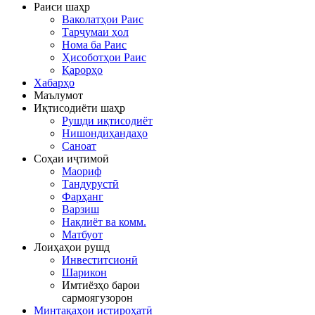
Раиси шаҳр
Ваколатҳои Раис
Тарҷумаи ҳол
Нома ба Раис
Ҳисоботҳои Раис
Қарорҳо
Хабарҳо
Маълумот
Иқтисодиёти шаҳр
Рушди иқтисодиёт
Нишондиҳандаҳо
Саноат
Соҳаи иҷтимоӣ
Маориф
Тандурустӣ
Фарҳанг
Варзиш
Нақлиёт ва комм.
Матбуот
Лоиҳаҳои рушд
Инвеститсионӣ
Шарикон
Имтиёзҳо барои
сармоягузорон
Минтақаҳои истироҳатӣ