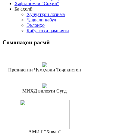
Ҳафтаномаи "Соҳил"
Ба аҳолӣ
Ҳуҷҷатҳои лозима
Ҷадвали қабул
Эълонҳо
Қабулгоҳи ҷамъиятӣ
Сомонаҳои
расмӣ
Президенти Ҷумҳурии Тоҷикистон
МИҲД вилояти Суғд
АМИТ "Ховар"