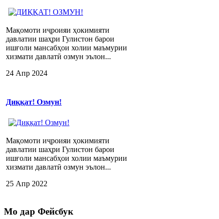
Мақомоти иҷроияи ҳокимияти
давлатии шаҳри Гулистон барои
ишғоли мансабҳои холии маъмурии
хизмати давлатӣ озмун эълон...
24 Апр 2024
Диққат! Озмун!
Мақомоти иҷроияи ҳокимияти
давлатии шаҳри Гулистон барои
ишғоли мансабҳои холии маъмурии
хизмати давлатӣ озмун эълон...
25 Апр 2022
Мо
дар Фейсбук