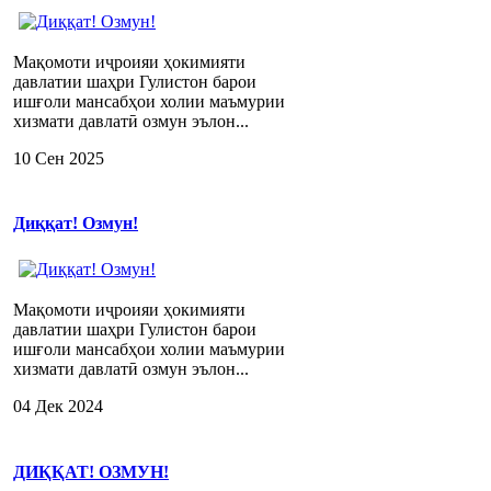
Мақомоти иҷроияи ҳокимияти
давлатии шаҳри Гулистон барои
ишғоли мансабҳои холии маъмурии
хизмати давлатӣ озмун эълон...
10 Сен 2025
Диққат! Озмун!
Мақомоти иҷроияи ҳокимияти
давлатии шаҳри Гулистон барои
ишғоли мансабҳои холии маъмурии
хизмати давлатӣ озмун эълон...
04 Дек 2024
ДИҚҚАТ! ОЗМУН!