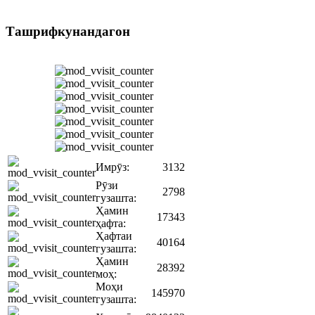
Ташрифкунандагон
Имрӯз:
3132
Рӯзи
2798
гузашта:
Ҳамин
17343
ҳафта:
Ҳафтаи
40164
гузашта:
Ҳамин
28392
моҳ:
Моҳи
145970
гузашта: