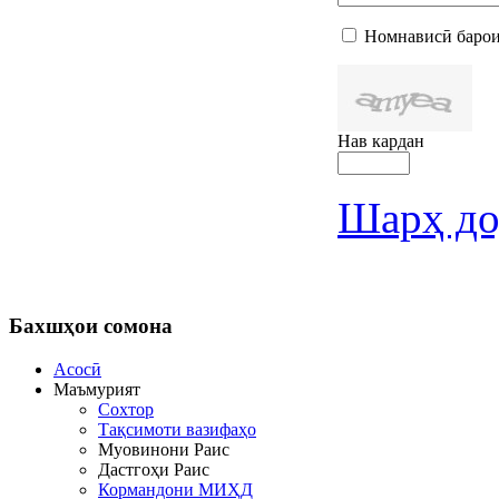
Номнависӣ барои
Нав кардан
Шарҳ до
Бахшҳои
сомона
Асосӣ
Маъмурият
Сохтор
Тақсимоти вазифаҳо
Муовинони Раис
Дастгоҳи Раис
Кормандони МИҲД