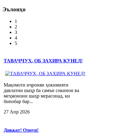
Эълонҳо
1
2
3
4
5
ТАВАҶҶУҲ, ОБ ЗАХИРА КУНЕД!
Мақомоти иҷроияи ҳокимияти
давлатии шаҳр ба самъи сокинон ва
меҳмонони шаҳр мерасонад, ки
бинобар бар...
27 Апр 2026
Диққат! Озмун!