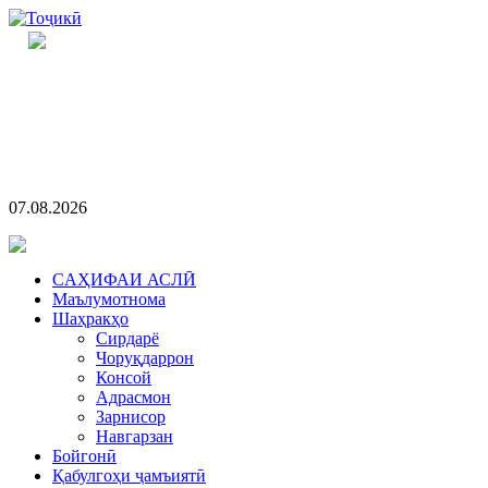
07.08.2026
CАҲИФАИ АСЛӢ
Маълумотнома
Шаҳракҳо
Сирдарё
Чоруқдаррон
Консой
Адрасмон
Зарнисор
Навгарзан
Бойгонӣ
Қабулгоҳи ҷамъиятӣ