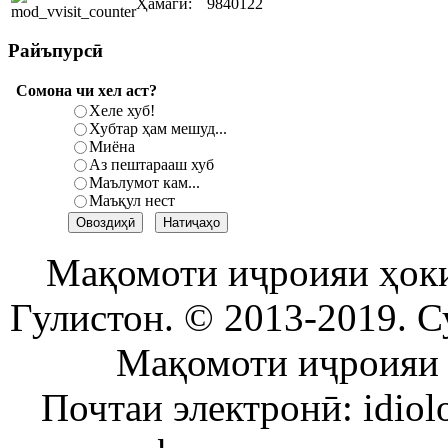
Ҳамагӣ:
9840122
Райъпурсӣ
Сомона чи хел аст?
Хеле хуб!
Хубтар ҳам мешуд...
Миёна
Аз пештарааш хуб
Маълумот кам...
Маъқул нест
Мақомоти иҷроияи ҳок
Гулистон. © 2013-2019. С
Мақомоти иҷроияи 
Почтаи электронӣ: idiol