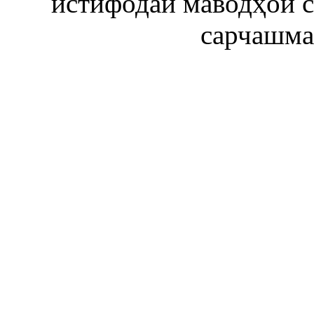
истифодаи маводҳои 
сарчашма