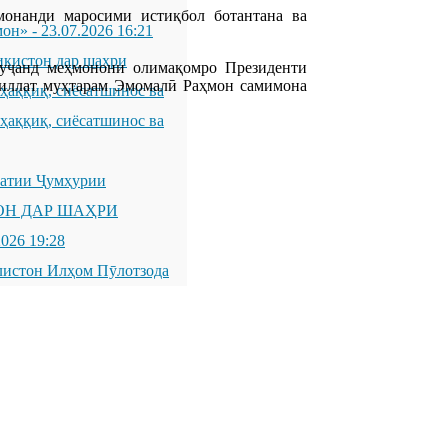
онанди маросими истиқбол ботантана ва
мон»
-
23.07.2026 16:21
икистон дар шаҳри
уҷанд меҳмонони олимақомро Президенти
иллат муҳтарам Эмомалӣ Раҳмон самимона
қиқ, сиёсатшинос ва
қиқ, сиёсатшинос ва
латии Ҷумҳурии
ОН ДАР ШАҲРИ
2026 19:28
листон Илҳом Пӯлотзода