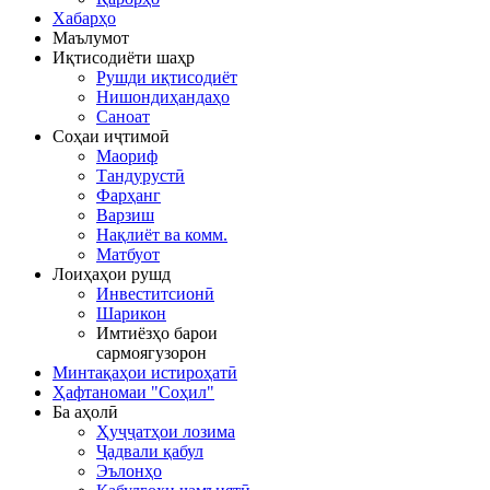
Хабарҳо
Маълумот
Иқтисодиёти шаҳр
Рушди иқтисодиёт
Нишондиҳандаҳо
Саноат
Соҳаи иҷтимоӣ
Маориф
Тандурустӣ
Фарҳанг
Варзиш
Нақлиёт ва комм.
Матбуот
Лоиҳаҳои рушд
Инвеститсионӣ
Шарикон
Имтиёзҳо барои
сармоягузорон
Минтақаҳои истироҳатӣ
Ҳафтаномаи "Соҳил"
Ба аҳолӣ
Ҳуҷҷатҳои лозима
Ҷадвали қабул
Эълонҳо