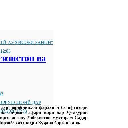
ТӢ АЗ ҲИСОБИ ЗАНОН"
 12:03
ғизистон ва
43
ОРРУПСИОНӢ ДАР
дар чорабиниҳои фарҳангӣ ба ифтихори
.07.2026 15:33
 ва анҷоми сафари корӣ дар Ҷумҳурии
ирғизистону Узбекистон муҳтарам Садир
рзиёев аз шаҳри Хуҷанд баргаштанд.