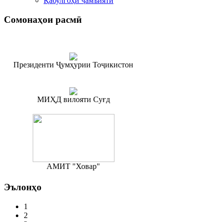
Қабулгоҳи ҷамъиятӣ
Сомонаҳои
расмӣ
Президенти Ҷумҳурии Тоҷикистон
МИҲД вилояти Суғд
АМИТ "Ховар"
Эълонҳо
1
2