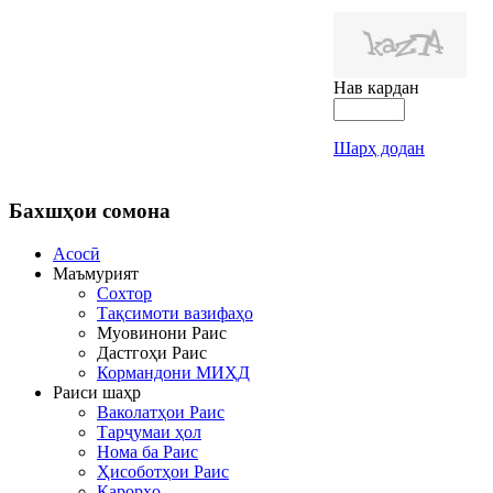
Нав кардан
Шарҳ додан
Бахшҳои
сомона
Асосӣ
Маъмурият
Сохтор
Тақсимоти вазифаҳо
Муовинони Раис
Дастгоҳи Раис
Кормандони МИҲД
Раиси шаҳр
Ваколатҳои Раис
Тарҷумаи ҳол
Нома ба Раис
Ҳисоботҳои Раис
Қарорҳо