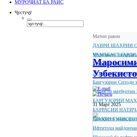
МУРОҶИАТ БА РАИС
Ҷустуҷӯ
Матни равон
ДАВРИ ШАҲРИИ О
ҶАМЪБАСТ ГАРДИ
Муроҷиати шаҳрванд
Маросими 
МУАРРИФИИ КОМ
Узбекист
30 июл - рӯзи корм
Баргузории Ситоди 
Нишасти матбуотии 
БАРГУЗОРИИ МА
31 Март 2025
БАРРАСИИ НАТИ
ШАҲРИ ГУЛИСТО
Ҷамъбасти машқҳои 
Ифтитоҳи майдончаи