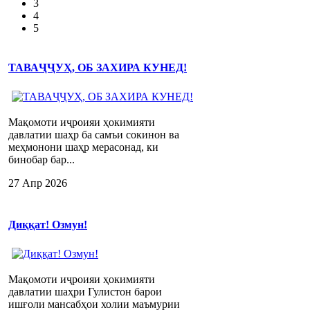
3
4
5
ТАВАҶҶУҲ, ОБ ЗАХИРА КУНЕД!
Мақомоти иҷроияи ҳокимияти
давлатии шаҳр ба самъи сокинон ва
меҳмонони шаҳр мерасонад, ки
бинобар бар...
27 Апр 2026
Диққат! Озмун!
Мақомоти иҷроияи ҳокимияти
давлатии шаҳри Гулистон барои
ишғоли мансабҳои холии маъмурии