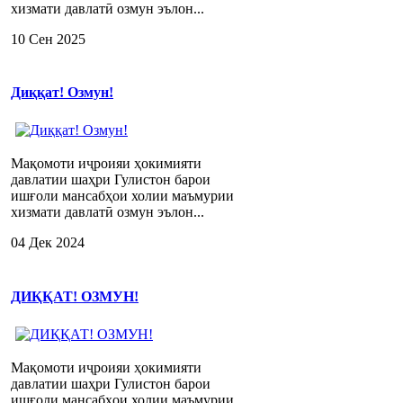
хизмати давлатӣ озмун эълон...
10 Сен 2025
Диққат! Озмун!
Мақомоти иҷроияи ҳокимияти
давлатии шаҳри Гулистон барои
ишғоли мансабҳои холии маъмурии
хизмати давлатӣ озмун эълон...
04 Дек 2024
ДИҚҚАТ! ОЗМУН!
Мақомоти иҷроияи ҳокимияти
давлатии шаҳри Гулистон барои
ишғоли мансабҳои холии маъмурии