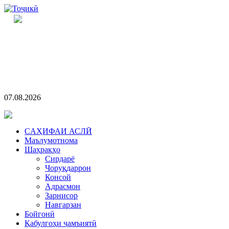
07.08.2026
CАҲИФАИ АСЛӢ
Маълумотнома
Шаҳракҳо
Сирдарё
Чоруқдаррон
Консой
Адрасмон
Зарнисор
Навгарзан
Бойгонӣ
Қабулгоҳи ҷамъиятӣ