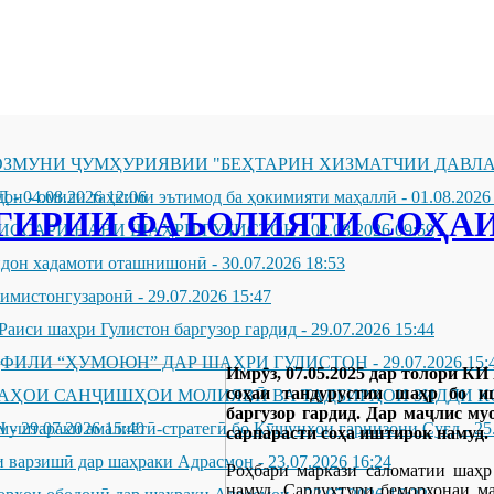
ЗМУНИ ҶУМҲУРИЯВИИ "БЕҲТАРИН ХИЗМАТЧИИ ДАВЛА
Д
он - омили таҳкими эътимод ба ҳокимияти маҳаллӣ
-
04.08.2026 12:06
-
01.08.2026
ГИРИИ ФАЪОЛИЯТИ СОҲАИ
ИССАРИ НАВИ ШАҲРИ ГУЛИСТОН
-
02.08.2026 09:59
андон хадамоти оташнишонӣ
-
30.07.2026 18:53
зимистонгузаронӣ
-
29.07.2026 15:47
Раиси шаҳри Гулистон баргузор гардид
-
29.07.2026 15:44
ҲФИЛИ “ҲУМОЮН” ДАР ШАҲРИ ГУЛИСТОН
-
29.07.2026 15:
Имрӯз, 07.05.2025 дар толори К
соҳаи тандурустии шаҳр бо и
ҶАҲОИ САНҶИШҲОИ МОЛИЯВӢ ВА ТАДБИРҲОИ ЗИДДИ К
баргузор гардид. Дар маҷлис м
Н
муштараки амалиётӣ-стратегӣ бо Қӯшунҳои гарнизони Суғд
-
29.07.2026 15:40
-
25
сарпарасти соҳа иштирок намуд.
 варзишӣ дар шаҳраки Адрасмон
-
23.07.2026 16:24
Роҳбари маркази саломатии шаҳр
намуд. Сардухтури беморхонаи м