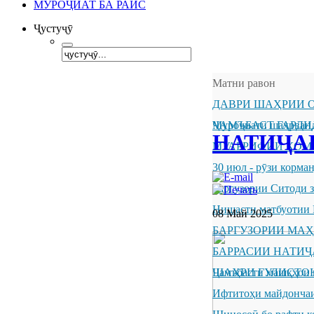
МУРОҶИАТ БА РАИС
Ҷустуҷӯ
Матни равон
ДАВРИ ШАҲРИИ О
ҶАМЪБАСТ ГАРДИ
Муроҷиати шаҳрванд
НАТИҶА
МУАРРИФИИ КОМ
30 июл - рӯзи корм
Баргузории Ситоди 
Нишасти матбуотии 
08 Май 2025
БАРГУЗОРИИ МА
БАРРАСИИ НАТИ
ШАҲРИ ГУЛИСТО
Ҷамъбасти машқҳои 
Ифтитоҳи майдончаи