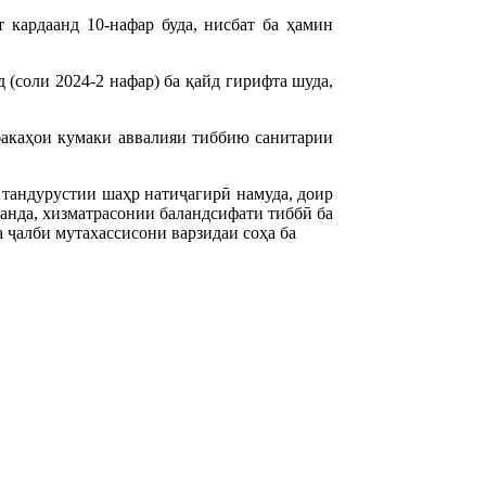
 кардаанд 10-нафар буда, нисбат ба ҳамин
д (соли 2024-2 нафар) ба қайд гирифта шуда,
бакаҳои кумаки аввалияи тиббию санитарии
тандурустии шаҳр натиҷагирӣ намуда, доир
нанда, хизматрасонии баландсифати тиббӣ ба
 ҷалби мутахассисони варзидаи соҳа ба