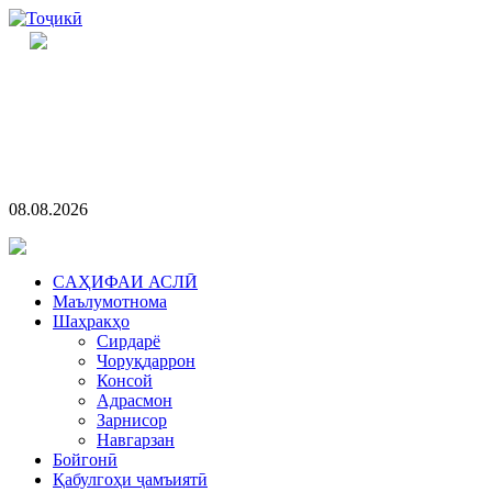
08.08.2026
CАҲИФАИ АСЛӢ
Маълумотнома
Шаҳракҳо
Сирдарё
Чоруқдаррон
Консой
Адрасмон
Зарнисор
Навгарзан
Бойгонӣ
Қабулгоҳи ҷамъиятӣ