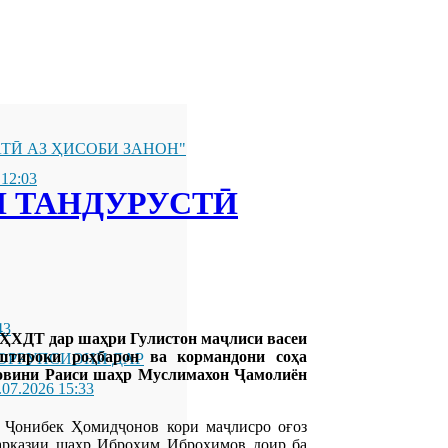
ТӢ АЗ ҲИСОБИ ЗАНОН"
 12:03
 ТАНДУРУСТӢ
43
И ҲХДТ дар шаҳри Гулистон маҷлиси васеи
штироки роҳбарон ва кормандони соҳа
ОРРУПСИОНӢ ДАР
уовини Раиси шаҳр Муслимахон Ҷамолиён
.07.2026 15:33
 Ҷонибек Ҳомидҷонов кори маҷлисро оғоз
арказии шаҳр Иброҳим Иброҳимов доир ба