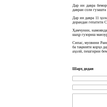
Дар ин давра бемор
давраи соли гузашта
Дар ин давра 11 ҳола
дорандаи гепатити С
Ҳамчунин, намоянда
шаҳр гузориш манзур
Сипас, муовини Раи
ба тақвияти корҳо д
аҳолӣ, пешгирии бем
Шарҳ додан