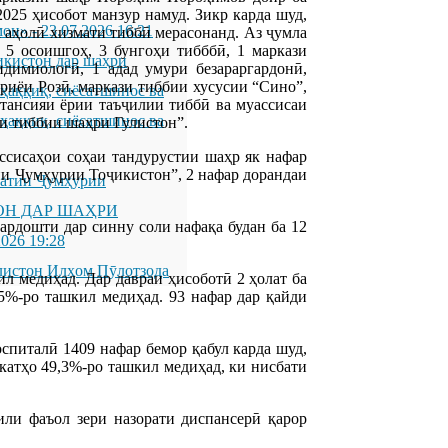
2025 ҳисобот манзур намуд. Зикр карда шуд,
мон»
-
23.07.2026 16:21
а аҳолӣ хизмати тиббӣ мерасонанд. Аз ҷумла
, 5 осоишгоҳ, 3 бунгоҳи тибббӣ, 1 маркази
икистон дар шаҳри
идимиологӣ, 1 адад умури безараргардонӣ,
риёи Розӣ, маркази тиббии хусусии “Сино”,
қиқ, сиёсатшинос ва
стансияи ёрии таъҷилии тиббӣ ва муассисаи
қиқ, сиёсатшинос ва
и тиббии шаҳри Гулистон”.
ссисаҳои соҳаи тандурустии шаҳр як нафар
и Ҷумҳурии Тоҷикистон”, 2 нафар дорандаи
латии Ҷумҳурии
ОН ДАР ШАҲРИ
ардошти дар синну соли нафақа будан ба 12
2026 19:28
листон Илҳом Пӯлотзода
 медиҳад. Дар давраи ҳисоботӣ 2 ҳолат ба
5%-ро ташкил медиҳад. 93 нафар дар қайди
спиталӣ 1409 нафар бемор қабул карда шуд,
катҳо 49,3%-ро ташкил медиҳад, ки нисбати
или фаъол зери назорати диспансерӣ қарор