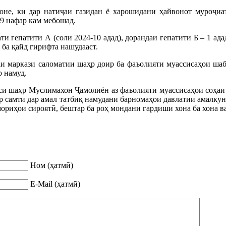
оне, ки дар натиҷаи газидан ё харошидани ҳайвонот муроҷиат
 9 нафар кам мебошад.
ти гепатити А (соли 2024-10 адад), дорандаи гепатити Б – 1 ада
 ба қайд гирифта нашудааст.
и маркази саломатии шаҳр доир ба фаъолияти муассисаҳои ша
 намуд.
си шаҳр Муслимахон Ҷамолиён аз фаъолияти муассисаҳои соҳаи 
ар самти дар амал татбиқ намудани барномаҳои давлатии амалку
ориҳои сироятӣ, бештар ба роҳ мондани гардиши хона ба хона ва
Ном (ҳатмӣ)
E-Mail (ҳатмӣ)