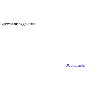
 қабули шарҳҳои нав
JComments