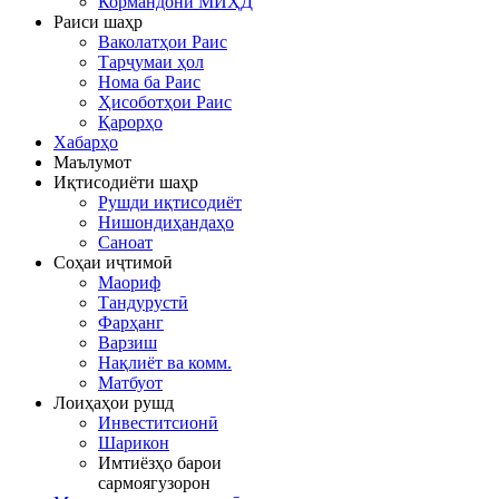
Кормандони МИҲД
Раиси шаҳр
Ваколатҳои Раис
Тарҷумаи ҳол
Нома ба Раис
Ҳисоботҳои Раис
Қарорҳо
Хабарҳо
Маълумот
Иқтисодиёти шаҳр
Рушди иқтисодиёт
Нишондиҳандаҳо
Саноат
Соҳаи иҷтимоӣ
Маориф
Тандурустӣ
Фарҳанг
Варзиш
Нақлиёт ва комм.
Матбуот
Лоиҳаҳои рушд
Инвеститсионӣ
Шарикон
Имтиёзҳо барои
сармоягузорон