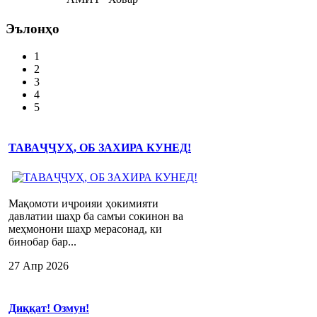
Эълонҳо
1
2
3
4
5
ТАВАҶҶУҲ, ОБ ЗАХИРА КУНЕД!
Мақомоти иҷроияи ҳокимияти
давлатии шаҳр ба самъи сокинон ва
меҳмонони шаҳр мерасонад, ки
бинобар бар...
27 Апр 2026
Диққат! Озмун!