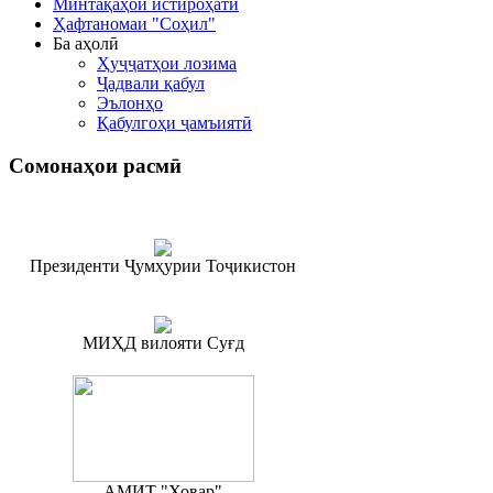
Минтақаҳои истироҳатӣ
Ҳафтаномаи "Соҳил"
Ба аҳолӣ
Ҳуҷҷатҳои лозима
Ҷадвали қабул
Эълонҳо
Қабулгоҳи ҷамъиятӣ
Сомонаҳои
расмӣ
Президенти Ҷумҳурии Тоҷикистон
МИҲД вилояти Суғд
АМИТ "Ховар"