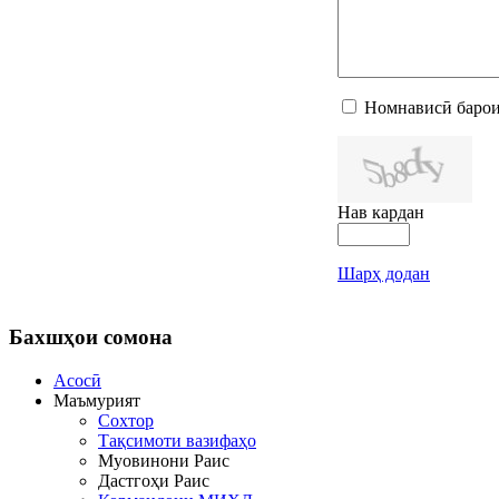
Номнависӣ барои
Нав кардан
Шарҳ додан
Бахшҳои
сомона
Асосӣ
Маъмурият
Сохтор
Тақсимоти вазифаҳо
Муовинони Раис
Дастгоҳи Раис