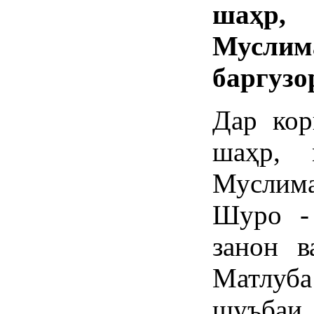
шаҳр,
Мусл
баргузо
Дар ко
шаҳр, 
Муслима
Шуро -
занон 
Матлуб
шуъбаи