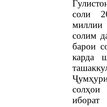
Гулисто
соли 
миллии 
солим д
барои с
карда 
ташакку
Ҷумҳур
солҳои 
иборат