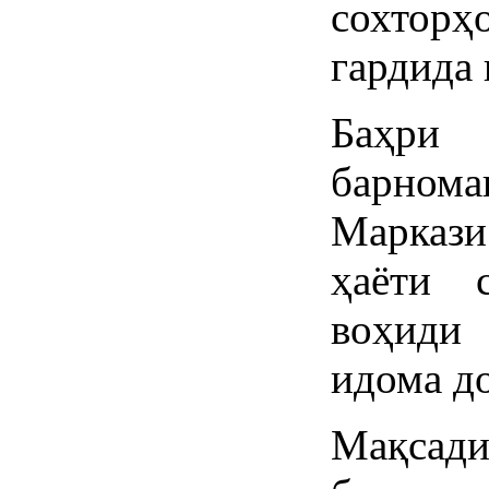
сохтор
гардида 
Баҳри
барном
Маркази
ҳаёти 
воҳиди
идома до
Мақсад