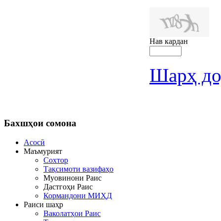
Нав кардан
Шарҳ до
Бахшҳои
сомона
Асосӣ
Маъмурият
Сохтор
Тақсимоти вазифаҳо
Муовинони Раис
Дастгоҳи Раис
Кормандони МИҲД
Раиси шаҳр
Ваколатҳои Раис