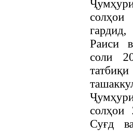
Ҷумҳур
солҳои
гардид
Раиси в
соли 2
татбиқ
ташакку
Ҷумҳур
солҳои 
Суғд в