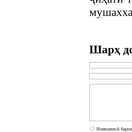
мушахха
Шарҳ д
Номнависӣ барои