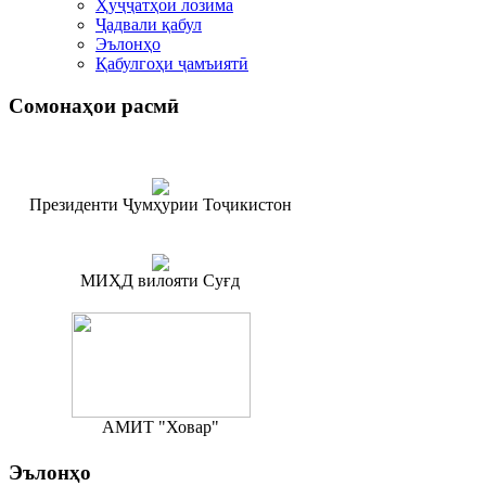
Ҳуҷҷатҳои лозима
Ҷадвали қабул
Эълонҳо
Қабулгоҳи ҷамъиятӣ
Сомонаҳои
расмӣ
Президенти Ҷумҳурии Тоҷикистон
МИҲД вилояти Суғд
АМИТ "Ховар"
Эълонҳо