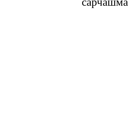
сарчашма