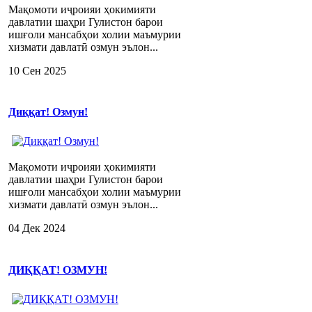
Мақомоти иҷроияи ҳокимияти
давлатии шаҳри Гулистон барои
ишғоли мансабҳои холии маъмурии
хизмати давлатӣ озмун эълон...
10 Сен 2025
Диққат! Озмун!
Мақомоти иҷроияи ҳокимияти
давлатии шаҳри Гулистон барои
ишғоли мансабҳои холии маъмурии
хизмати давлатӣ озмун эълон...
04 Дек 2024
ДИҚҚАТ! ОЗМУН!