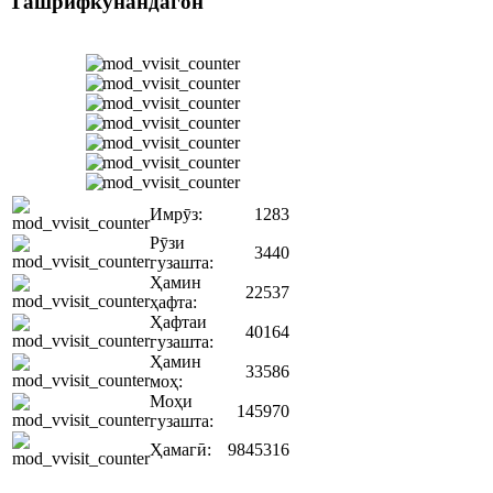
Ташрифкунандагон
Имрӯз:
1283
Рӯзи
3440
гузашта:
Ҳамин
22537
ҳафта:
Ҳафтаи
40164
гузашта:
Ҳамин
33586
моҳ:
Моҳи
145970
гузашта:
Ҳамагӣ:
9845316