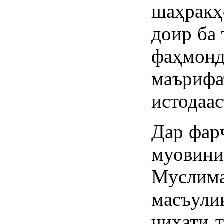
шаҳрак
доир ба 
фаҳмон
маъриф
истодаас
Дар фар
муов
Мусли
масъул
ҷиҳати 