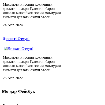
Мақомоти иҷроияи ҳокимияти
давлатии шаҳри Гулистон барои
ишғоли мансабҳои холии маъмурии
хизмати давлатӣ озмун эълон...
24 Апр 2024
Диққат! Озмун!
Мақомоти иҷроияи ҳокимияти
давлатии шаҳри Гулистон барои
ишғоли мансабҳои холии маъмурии
хизмати давлатӣ озмун эълон...
25 Апр 2022
Мо
дар Фейсбук