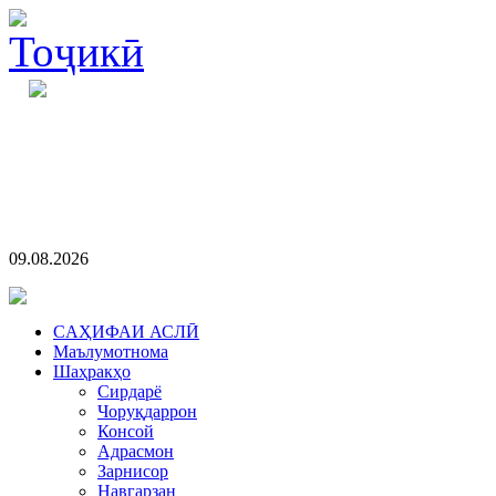
09.08.2026
CАҲИФАИ АСЛӢ
Маълумотнома
Шаҳракҳо
Сирдарё
Чоруқдаррон
Консой
Адрасмон
Зарнисор
Навгарзан