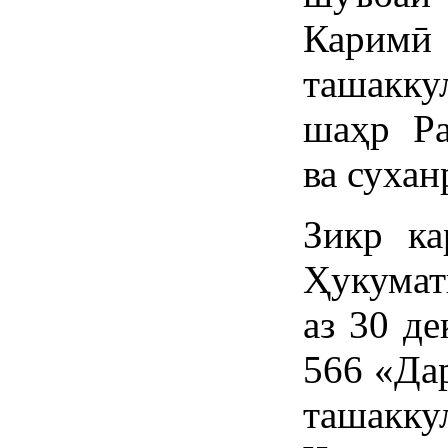
Каримӣ
ташакку
шаҳр Ра
ва сухан
Зикр ка
Ҳукумат
аз 30 д
566 «Да
ташакку