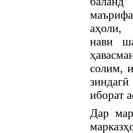
балан
маъриф
аҳоли,
нави ша
ҳавасма
солим, 
зиндагӣ
иборат а
Дар мар
марказ