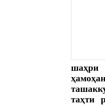
шаҳри
ҳамоҳ
ташакку
таҳти 