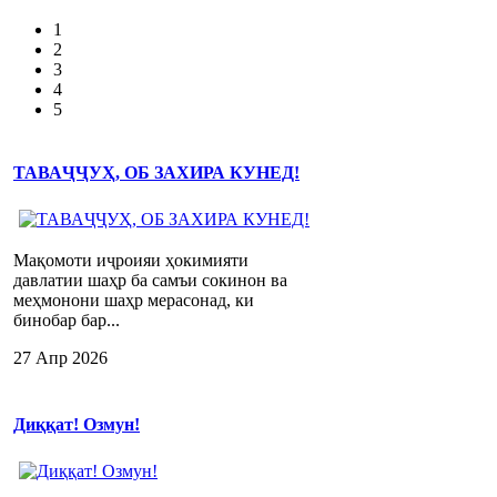
1
2
3
4
5
ТАВАҶҶУҲ, ОБ ЗАХИРА КУНЕД!
Мақомоти иҷроияи ҳокимияти
давлатии шаҳр ба самъи сокинон ва
меҳмонони шаҳр мерасонад, ки
бинобар бар...
27 Апр 2026
Диққат! Озмун!