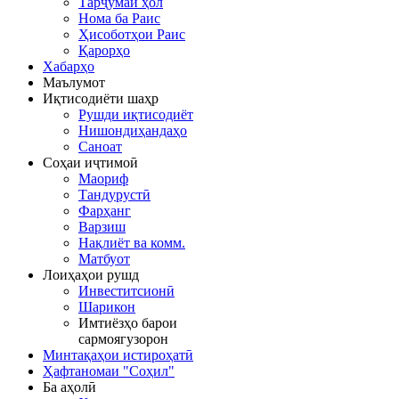
Тарҷумаи ҳол
Нома ба Раис
Ҳисоботҳои Раис
Қарорҳо
Хабарҳо
Маълумот
Иқтисодиёти шаҳр
Рушди иқтисодиёт
Нишондиҳандаҳо
Саноат
Соҳаи иҷтимоӣ
Маориф
Тандурустӣ
Фарҳанг
Варзиш
Нақлиёт ва комм.
Матбуот
Лоиҳаҳои рушд
Инвеститсионӣ
Шарикон
Имтиёзҳо барои
сармоягузорон
Минтақаҳои истироҳатӣ
Ҳафтаномаи "Соҳил"
Ба аҳолӣ