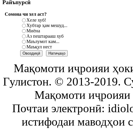
Райъпурсӣ
Сомона чи хел аст?
Хеле хуб!
Хубтар ҳам мешуд...
Миёна
Аз пештарааш хуб
Маълумот кам...
Маъқул нест
Мақомоти иҷроияи ҳок
Гулистон. © 2013-2019. С
Мақомоти иҷроияи 
Почтаи электронӣ: idiol
истифодаи маводҳои 