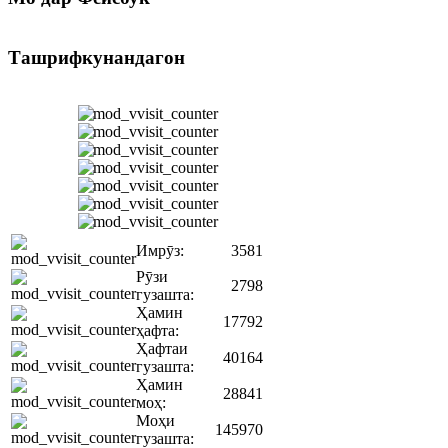
Ташрифкунандагон
Имрӯз:
3581
Рӯзи
2798
гузашта:
Ҳамин
17792
ҳафта:
Ҳафтаи
40164
гузашта:
Ҳамин
28841
моҳ:
Моҳи
145970
гузашта: