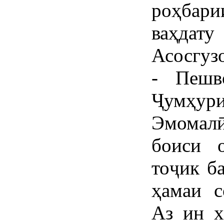
роҳбар
ваҳдат
Асосгуз
- Пешв
Ҷумҳури
Эмомалӣ
боиси 
тоҷик б
ҳамаи с
Аз ин х