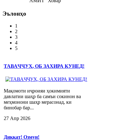
АМИТ "Ховар"
Эълонҳо
1
2
3
4
5
ТАВАҶҶУҲ, ОБ ЗАХИРА КУНЕД!
Мақомоти иҷроияи ҳокимияти
давлатии шаҳр ба самъи сокинон ва
меҳмонони шаҳр мерасонад, ки
бинобар бар...
27 Апр 2026
Диққат! Озмун!