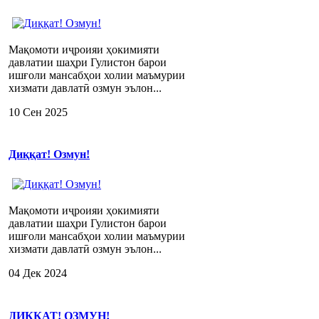
Мақомоти иҷроияи ҳокимияти
давлатии шаҳри Гулистон барои
ишғоли мансабҳои холии маъмурии
хизмати давлатӣ озмун эълон...
10 Сен 2025
Диққат! Озмун!
Мақомоти иҷроияи ҳокимияти
давлатии шаҳри Гулистон барои
ишғоли мансабҳои холии маъмурии
хизмати давлатӣ озмун эълон...
04 Дек 2024
ДИҚҚАТ! ОЗМУН!