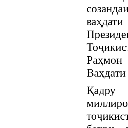
созанд
ваҳдати
През
Тоҷики
Раҳмон
Ваҳдати
Қадру
милли
тоҷикис