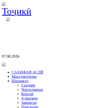
07.08.2026
CАҲИФАИ АСЛӢ
Маълумотнома
Шаҳракҳо
Сирдарё
Чоруқдаррон
Консой
Адрасмон
Зарнисор
Навгарзан