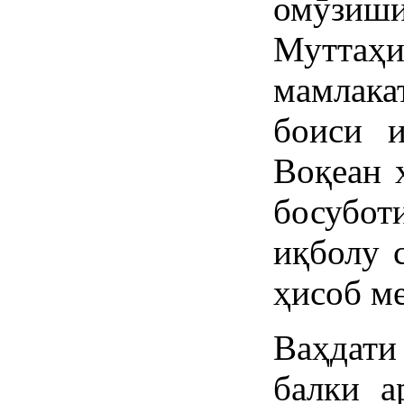
омӯзи
Муттаҳ
мамлака
боиси и
Воқеан 
босубо
иқболу 
ҳисоб ме
Ваҳдати 
балки а