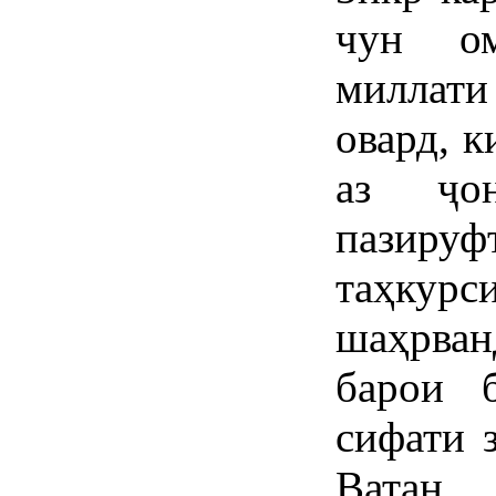
чун ом
миллат
овард, 
аз ҷо
пазируф
таҳкур
шаҳрва
барои б
сифати 
Ватан