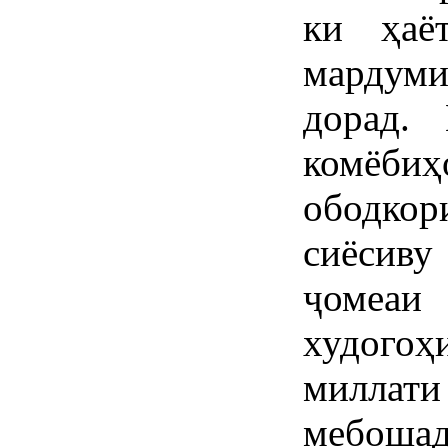
ки ҳаё
мардуми
дорад. 
комёб
ободко
сиёсиву
ҷомеа
худого
миллат
мебоша