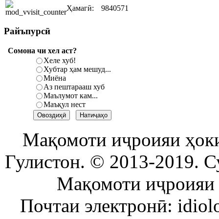
Ҳамагӣ:
9840571
Райъпурсӣ
Сомона чи хел аст?
Хеле хуб!
Хубтар ҳам мешуд...
Миёна
Аз пештарааш хуб
Маълумот кам...
Маъқул нест
Мақомоти иҷроияи ҳок
Гулистон. © 2013-2019. С
Мақомоти иҷроияи 
Почтаи электронӣ: idiol