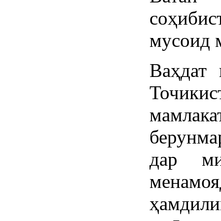
соҳиби
мусоид 
Ваҳдат 
Точик
мамла
берунма
дар ми
менамо
ҳамдили