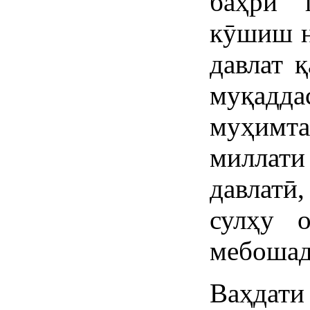
баҳри 
кӯшиш н
давлат 
муқадд
муҳимта
миллат
давлатӣ,
сулҳу 
мебошад
Ваҳдати