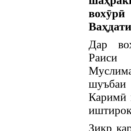
шаҳрак
вохӯрӣ
Ваҳдати
Дар во
Раиси
Муслим
шуъбаи
Каримӣ 
иштирок
Зикр ка