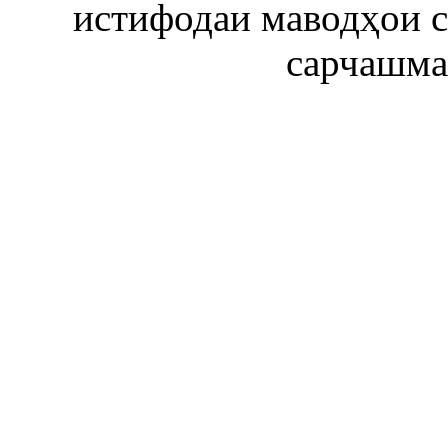
истифодаи маводҳои 
сарчашма