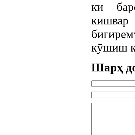
ки бар
кишвар
бигирем
кӯшиш к
Шарҳ д