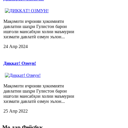
Мақомоти иҷроияи ҳокимияти
давлатии шаҳри Гулистон барои
ишғоли мансабҳои холии маъмурии
хизмати давлатӣ озмун эълон...
24 Апр 2024
Диққат! Озмун!
Мақомоти иҷроияи ҳокимияти
давлатии шаҳри Гулистон барои
ишғоли мансабҳои холии маъмурии
хизмати давлатӣ озмун эълон...
25 Апр 2022
Мо
дар Фейсбук