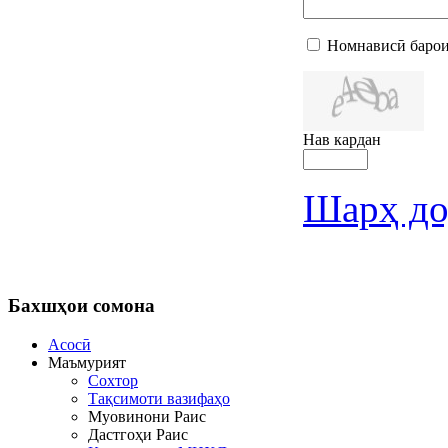
Номнависӣ барои
Нав кардан
Шарҳ до
Бахшҳои
сомона
Асосӣ
Маъмурият
Сохтор
Тақсимоти вазифаҳо
Муовинони Раис
Дастгоҳи Раис