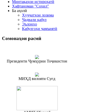
Минтақаҳои истироҳатӣ
Ҳафтаномаи "Соҳил"
Ба аҳолӣ
Ҳуҷҷатҳои лозима
Ҷадвали қабул
Эълонҳо
Қабулгоҳи ҷамъиятӣ
Сомонаҳои
расмӣ
Президенти Ҷумҳурии Тоҷикистон
МИҲД вилояти Суғд