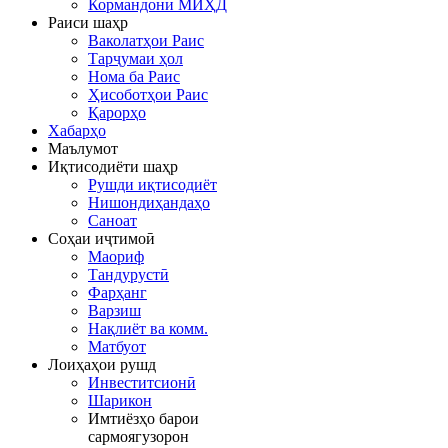
Кормандони МИҲД
Раиси шаҳр
Ваколатҳои Раис
Тарҷумаи ҳол
Нома ба Раис
Ҳисоботҳои Раис
Қарорҳо
Хабарҳо
Маълумот
Иқтисодиёти шаҳр
Рушди иқтисодиёт
Нишондиҳандаҳо
Саноат
Соҳаи иҷтимоӣ
Маориф
Тандурустӣ
Фарҳанг
Варзиш
Нақлиёт ва комм.
Матбуот
Лоиҳаҳои рушд
Инвеститсионӣ
Шарикон
Имтиёзҳо барои
сармоягузорон