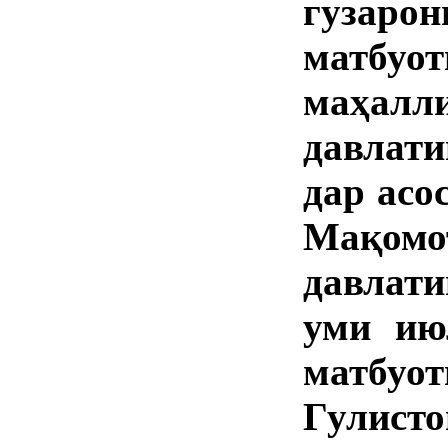
гузар
матбуо
маҳалл
давлат
дар асо
Мақомо
давлати
уми ию
матбу
Гулист