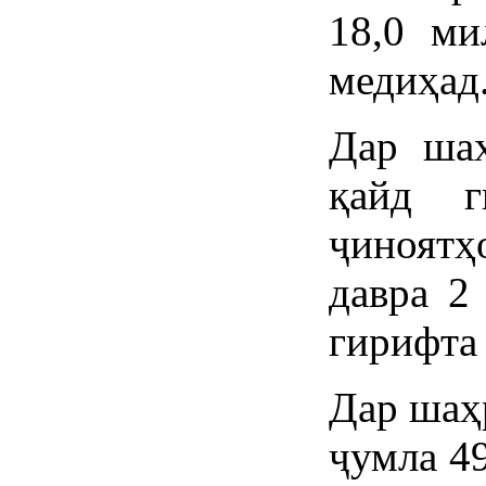
18,0 ми
медиҳад
Дар шаҳ
қайд г
ҷиноятҳ
давра 2
гирифта 
Дар шаҳр
ҷумла 4