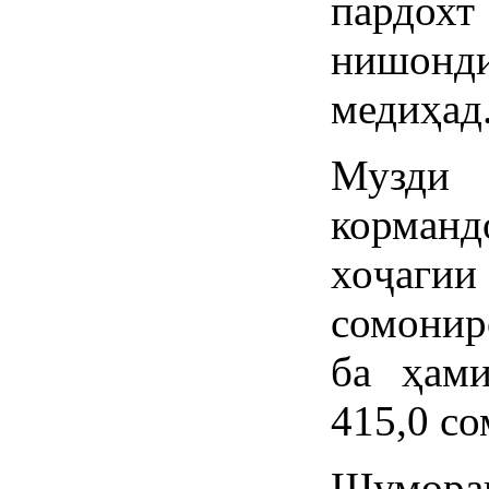
пардох
нишонди
медиҳад
Музд
корман
хоҷаги
сомонир
ба ҳами
415,0 с
Шумора