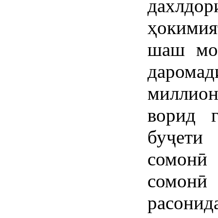
дахлдо
ҳокимия
шаш мо
даромад
миллион
ворид 
буҷети
сомонӣ
сомон
расонид