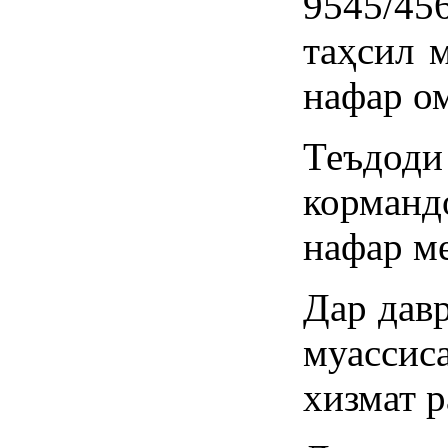
9545/4
таҳсил 
нафар ом
Теъдод
корман
нафар м
Дар дав
муассис
хизмат 