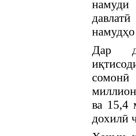
намуди
давлатӣ
намудҳо 
Дар д
иқтисод
сомонӣ 
миллион
ва 15,4
дохилӣ ҷ