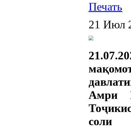
21 Июл 
21.07.
мақомо
давлат
Амри П
Тоҷикис
соли 