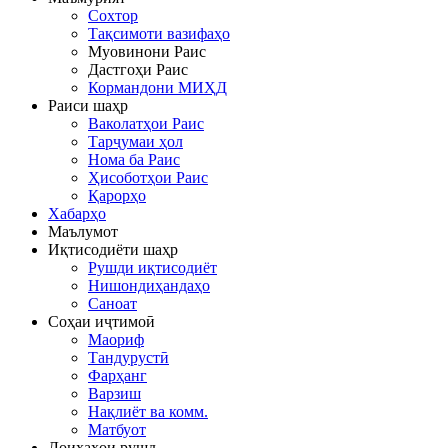
Сохтор
Тақсимоти вазифаҳо
Муовинони Раис
Дастгоҳи Раис
Кормандони МИҲД
Раиси шаҳр
Ваколатҳои Раис
Тарҷумаи ҳол
Нома ба Раис
Ҳисоботҳои Раис
Қарорҳо
Хабарҳо
Маълумот
Иқтисодиёти шаҳр
Рушди иқтисодиёт
Нишондиҳандаҳо
Саноат
Соҳаи иҷтимоӣ
Маориф
Тандурустӣ
Фарҳанг
Варзиш
Нақлиёт ва комм.
Матбуот
Лоиҳаҳои рушд