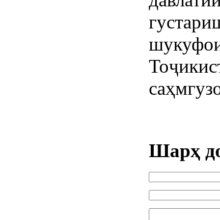
густари
шукуфои
Тоҷики
саҳмгуз
Шарҳ д