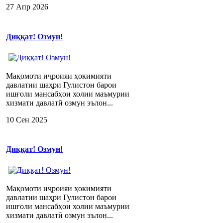
27 Апр 2026
Диққат! Озмун!
Мақомоти иҷроияи ҳокимияти
давлатии шаҳри Гулистон барои
ишғоли мансабҳои холии маъмурии
хизмати давлатӣ озмун эълон...
10 Сен 2025
Диққат! Озмун!
Мақомоти иҷроияи ҳокимияти
давлатии шаҳри Гулистон барои
ишғоли мансабҳои холии маъмурии
хизмати давлатӣ озмун эълон...