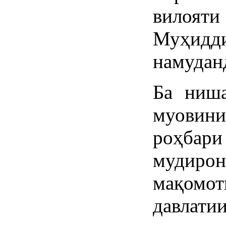
вилоя
Муҳид
намудан
Ба ниша
муовин
роҳбари
мудиро
мақомо
давлати