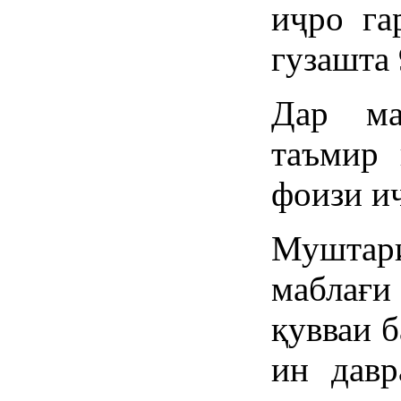
иҷро га
гузашта
Дар ма
таъмир 
фоизи и
Муштари
маблағи
қувваи б
ин давр