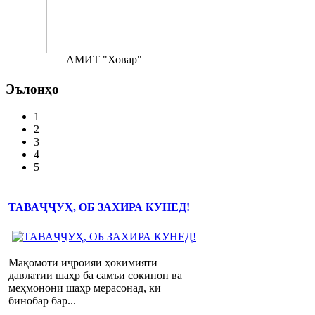
АМИТ "Ховар"
Эълонҳо
1
2
3
4
5
ТАВАҶҶУҲ, ОБ ЗАХИРА КУНЕД!
Мақомоти иҷроияи ҳокимияти
давлатии шаҳр ба самъи сокинон ва
меҳмонони шаҳр мерасонад, ки
бинобар бар...