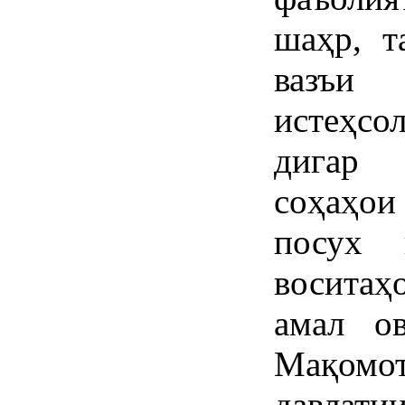
шаҳр, т
вазъи 
истеҳс
дигар 
соҳаҳо
посух 
воситаҳ
амал о
Мақомо
давла