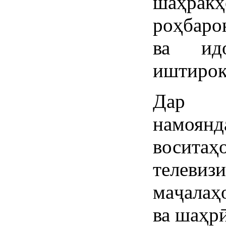
шаҳракҳ
роҳбаро
ва ид
иштирок
Дар н
намоя
восита
телеви
маҷалаҳ
ва шаҳр