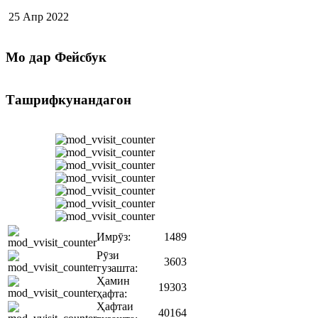
25 Апр 2022
Мо
дар Фейсбук
Ташрифкунандагон
Имрӯз:
1489
Рӯзи
3603
гузашта:
Ҳамин
19303
ҳафта:
Ҳафтаи
40164