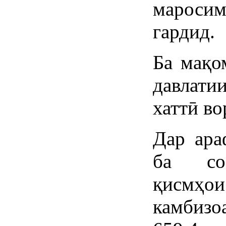
мароси
гардид.
Ба мақо
давлат
хаттӣ во
Дар ара
ба соб
қисмҳ
камбизо