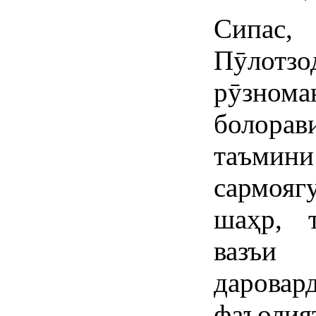
Сипас
Пӯлот
рӯзно
болорав
таъми
сармоя
шаҳр, т
вазъи 
дарова
фаъоли