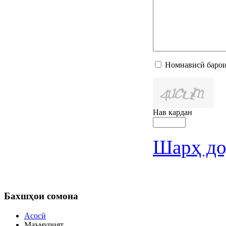
Номнависӣ барои
Нав кардан
Шарҳ до
Бахшҳои
сомона
Асосӣ
Маъмурият