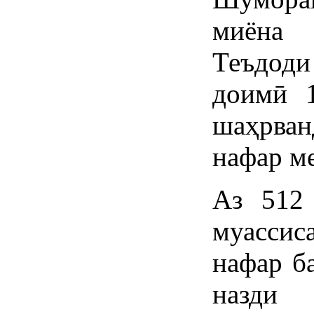
миёна 
Теъдод
доимӣ 
шаҳрван
нафар м
Аз 512 
муассис
нафар б
назди 