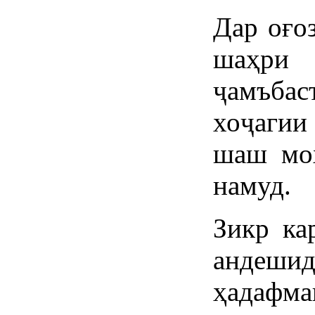
Дар оғо
шаҳри
ҷамъба
хоҷагии
шаш моҳ
намуд.
Зикр ка
андеш
ҳадафм