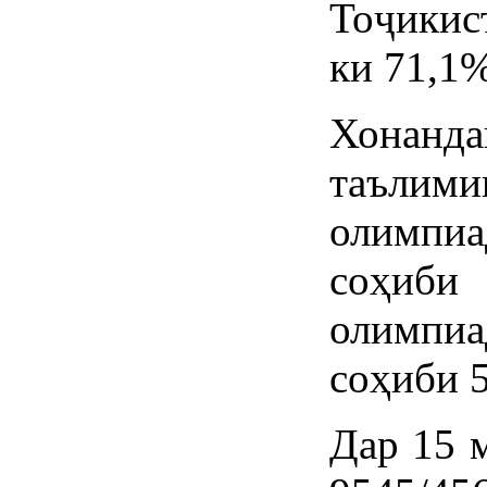
Тоҷикис
ки 71,1%
Хонан
таъл
олимп
соҳиб
олимпи
соҳиби 5
Дар 15 