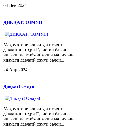
04 Дек 2024
ДИҚҚАТ! ОЗМУН!
Мақомоти иҷроияи ҳокимияти
давлатии шаҳри Гулистон барои
ишғоли мансабҳои холии маъмурии
хизмати давлатӣ озмун эълон...
24 Апр 2024
Диққат! Озмун!
Мақомоти иҷроияи ҳокимияти
давлатии шаҳри Гулистон барои
ишғоли мансабҳои холии маъмурии
хизмати давлатӣ озмун эълон...