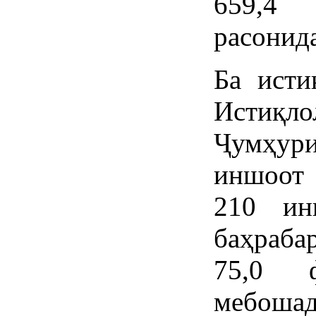
659,4 
расонид
Ба исти
Истиқ
Ҷумҳу
иншоот 
210 ин
баҳраба
75,0 
мебошад