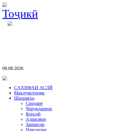
08.08.2026
CАҲИФАИ АСЛӢ
Маълумотнома
Шаҳракҳо
Сирдарё
Чоруқдаррон
Консой
Адрасмон
Зарнисор
Навгарзан