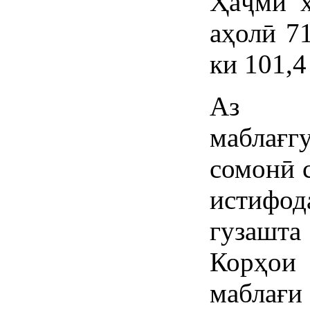
Ҳаҷми х
аҳолӣ 7
ки 101,4
Аз ҳ
маблағ
сомонӣ 
истифод
гузашт
Корҳои 
маблағ