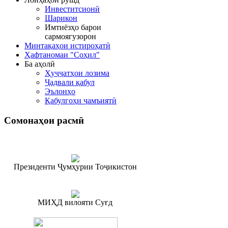
Инвеститсионӣ
Шарикон
Имтиёзҳо барои
сармоягузорон
Минтақаҳои истироҳатӣ
Ҳафтаномаи "Соҳил"
Ба аҳолӣ
Ҳуҷҷатҳои лозима
Ҷадвали қабул
Эълонҳо
Қабулгоҳи ҷамъиятӣ
Сомонаҳои
расмӣ
Президенти Ҷумҳурии Тоҷикистон
МИҲД вилояти Суғд