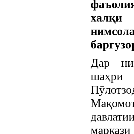
фаъоли
халқи
нимсол
баргузо
Дар ни
шаҳри
Пӯлот
Мақомо
давлатии
марказ