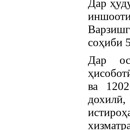
Дар ҳуд
иншоот
Варзишг
соҳиби 5
Дар ос
ҳисобот
ва 1202
дохилӣ,
истиро
хизматр