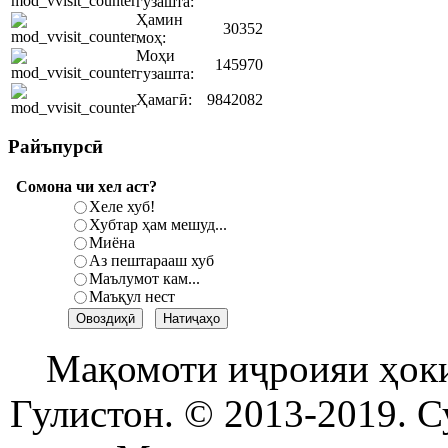
гузашта:
Ҳамин
30352
моҳ:
Моҳи
145970
гузашта:
Ҳамагӣ:
9842082
Райъпурсӣ
Сомона чи хел аст?
Хеле хуб!
Хубтар ҳам мешуд...
Миёна
Аз пештарааш хуб
Маълумот кам...
Маъқул нест
Мақомоти иҷроияи ҳок
Гулистон. © 2013-2019. С