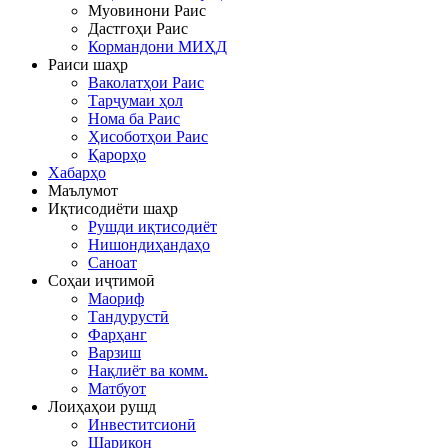
Муовинони Раис
Дастгоҳи Раис
Кормандони МИҲД
Раиси шаҳр
Ваколатҳои Раис
Тарҷумаи ҳол
Нома ба Раис
Ҳисоботҳои Раис
Қарорҳо
Хабарҳо
Маълумот
Иқтисодиёти шаҳр
Рушди иқтисодиёт
Нишондиҳандаҳо
Саноат
Соҳаи иҷтимоӣ
Маориф
Тандурустӣ
Фарҳанг
Варзиш
Нақлиёт ва комм.
Матбуот
Лоиҳаҳои рушд
Инвеститсионӣ
Шарикон