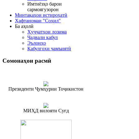
Имтиёзҳо барои
сармоягузорон
Минтақаҳои истироҳатӣ
Ҳафтаномаи "Соҳил"
Ба аҳолӣ
Ҳуҷҷатҳои лозима
Ҷадвали қабул
Эълонҳо
Қабулгоҳи ҷамъиятӣ
Сомонаҳои
расмӣ
Президенти Ҷумҳурии Тоҷикистон
МИҲД вилояти Суғд