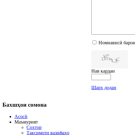
Номнависӣ барои
Нав кардан
Шарҳ додан
Бахшҳои
сомона
Асосӣ
Маъмурият
Сохтор
Тақсимоти вазифаҳо