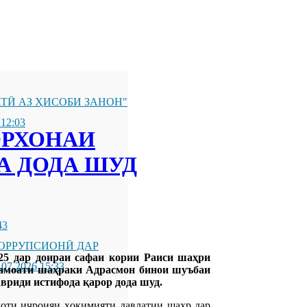
ТӢ АЗ ҲИСОБИ ЗАНОН"
 12:03
ОРХОНАИ
А ДОДА ШУД
43
ОРРУПСИОНӢ ДАР
025 дар доираи сафаи кории Раиси шаҳри
.07.2026 15:33
Ҷамоати шаҳраки Адрасмон бинои шуъбаи
вриди истифода қарор дода шуд.
моти иҷроияи ҳокимияти давлатии шаҳр дар