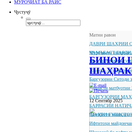
МУРОҶИАТ БА РАИС
Ҷустуҷӯ
Матни равон
ДАВРИ ШАҲРИИ О
ҶАМЪБАСТ ГАРДИ
Муроҷиати шаҳрванд
БИНОИ 
МУАРРИФИИ КОМ
ШАҲРАК
30 июл - рӯзи корм
Баргузории Ситоди 
Нишасти матбуотии 
БАРГУЗОРИИ МА
12 Сентябр 2025
БАРРАСИИ НАТИ
ШАҲРИ ГУЛИСТО
Ҷамъбасти машқҳои 
Ифтитоҳи майдончаи