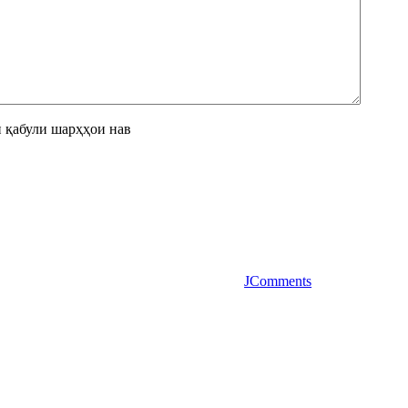
 қабули шарҳҳои нав
JComments