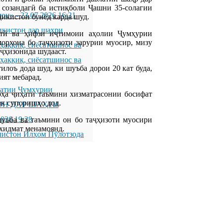
 созандагӣ ба истиқболи Ҷашни 35-солагии
мон»
-
23.07.2026 16:21
икистон бунёд карда шуд.
икистон дар шаҳри
стӣ ва ҳифзи иҷтимоии аҳолии Ҷумҳурии
орхона бо таҷҳизоти зарурии муосир, мизу
қиқ, сиёсатшинос ва
аҷҳизонида шудааст.
қиқ, сиёсатшинос ва
лоъ дода шуд, ки шуъба дорои 20 кат буда,
ият мебарад.
латии Ҷумҳурии
оҳа ҷиҳати таъмини хизматрасонии босифат
ак супоришҳо дод.
ОН ДАР ШАҲРИ
2026 19:28
шуъба ва таъмини он бо таҷҳизоти муосири
 хидмат менамоянд.
листон Илҳом Пӯлотзода