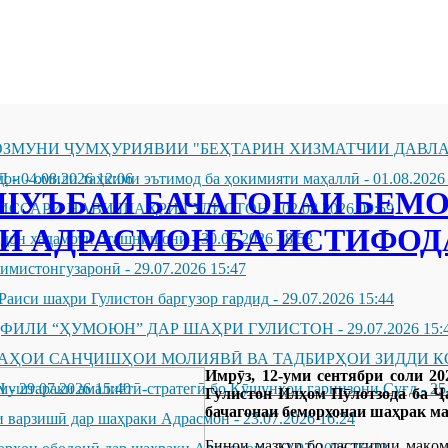
ЗМУНИ ҶУМҲУРИЯВИИ "БЕҲТАРИН ХИЗМАТЧИИ ДАВЛА
Д
он - омили таҳкими эътимод ба ҳокимияти маҳаллӣ
-
04.08.2026 12:06
-
01.08.2026
ШУЪБАИ БАЧАГОНАИ БЕМ
ИССАРИ НАВИ ШАҲРИ ГУЛИСТОН
-
02.08.2026 09:59
И АДРАСМОН БА ИСТИФОД
андон хадамоти оташнишонӣ
-
30.07.2026 18:53
зимистонгузаронӣ
-
29.07.2026 15:47
Раиси шаҳри Гулистон баргузор гардид
-
29.07.2026 15:44
ҲФИЛИ “ҲУМОЮН” ДАР ШАҲРИ ГУЛИСТОН
-
29.07.2026 15:
ҶАҲОИ САНҶИШҲОИ МОЛИЯВӢ ВА ТАДБИРҲОИ ЗИДДИ К
Имрӯз, 12-уми сентябри соли 2
Н
муштараки амалиётӣ-стратегӣ бо Қӯшунҳои гарнизони Суғд
-
29.07.2026 15:40
-
25
Гулистон Илҳом Пӯлотзода ба 
бачагонаи беморхонаи шаҳрак ма
 варзишӣ дар шаҳраки Адрасмон
-
23.07.2026 16:24
Бинои мазкур бо дастгирии мақо