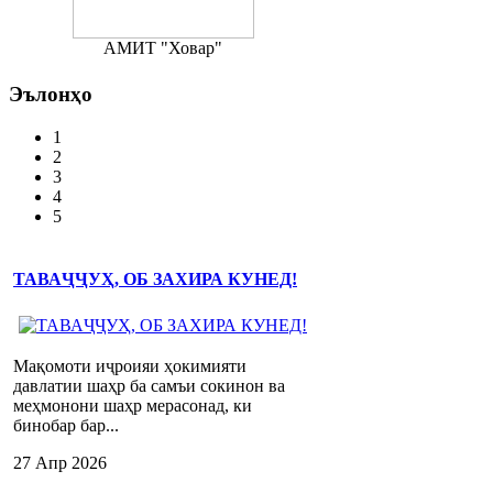
АМИТ "Ховар"
Эълонҳо
1
2
3
4
5
ТАВАҶҶУҲ, ОБ ЗАХИРА КУНЕД!
Мақомоти иҷроияи ҳокимияти
давлатии шаҳр ба самъи сокинон ва
меҳмонони шаҳр мерасонад, ки
бинобар бар...
27 Апр 2026