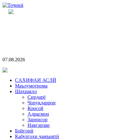
07.08.2026
CАҲИФАИ АСЛӢ
Маълумотнома
Шаҳракҳо
Сирдарё
Чоруқдаррон
Консой
Адрасмон
Зарнисор
Навгарзан
Бойгонӣ
Қабулгоҳи ҷамъиятӣ