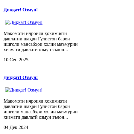
Диққат! Озмун!
Мақомоти иҷроияи ҳокимияти
давлатии шаҳри Гулистон барои
ишғоли мансабҳои холии маъмурии
хизмати давлатӣ озмун эълон...
10 Сен 2025
Диққат! Озмун!
Мақомоти иҷроияи ҳокимияти
давлатии шаҳри Гулистон барои
ишғоли мансабҳои холии маъмурии
хизмати давлатӣ озмун эълон...
04 Дек 2024