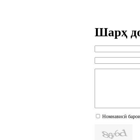
Шарҳ д
Номнависӣ барои