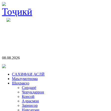
08.08.2026
CАҲИФАИ АСЛӢ
Маълумотнома
Шаҳракҳо
Сирдарё
Чоруқдаррон
Консой
Адрасмон
Зарнисор
Навгарзан