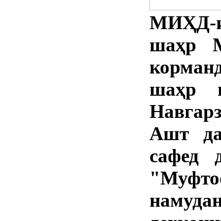
МИҲД-и
шаҳр М
корман
шаҳр 
Навгар
Ашт да
сафед 
"Муфт
намуд