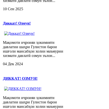
хизмати давлатӣ озмун эълон...
10 Сен 2025
Диққат! Озмун!
Мақомоти иҷроияи ҳокимияти
давлатии шаҳри Гулистон барои
ишғоли мансабҳои холии маъмурии
хизмати давлатӣ озмун эълон...
04 Дек 2024
ДИҚҚАТ! ОЗМУН!
Мақомоти иҷроияи ҳокимияти
давлатии шаҳри Гулистон барои
ишғоли мансабҳои холии маъмурии