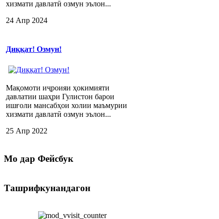
хизмати давлатӣ озмун эълон...
24 Апр 2024
Диққат! Озмун!
Мақомоти иҷроияи ҳокимияти
давлатии шаҳри Гулистон барои
ишғоли мансабҳои холии маъмурии
хизмати давлатӣ озмун эълон...
25 Апр 2022
Мо
дар Фейсбук
Ташрифкунандагон