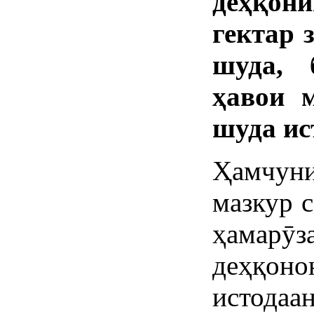
деҳқон
гектар 
шуда, 
ҳавои 
шуда ис
Ҳамчуни
мазкур 
ҳамарӯз
деҳқо
истодаан