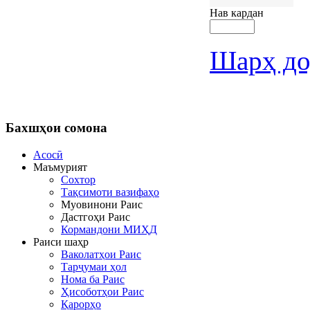
Нав кардан
Шарҳ до
Бахшҳои
сомона
Асосӣ
Маъмурият
Сохтор
Тақсимоти вазифаҳо
Муовинони Раис
Дастгоҳи Раис
Кормандони МИҲД
Раиси шаҳр
Ваколатҳои Раис
Тарҷумаи ҳол
Нома ба Раис
Ҳисоботҳои Раис
Қарорҳо