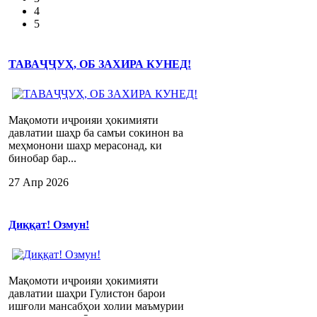
4
5
ТАВАҶҶУҲ, ОБ ЗАХИРА КУНЕД!
Мақомоти иҷроияи ҳокимияти
давлатии шаҳр ба самъи сокинон ва
меҳмонони шаҳр мерасонад, ки
бинобар бар...
27 Апр 2026
Диққат! Озмун!
Мақомоти иҷроияи ҳокимияти
давлатии шаҳри Гулистон барои
ишғоли мансабҳои холии маъмурии