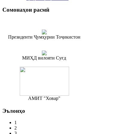
Сомонаҳои
расмӣ
Президенти Ҷумҳурии Тоҷикистон
МИҲД вилояти Суғд
АМИТ "Ховар"
Эълонҳо
1
2
3