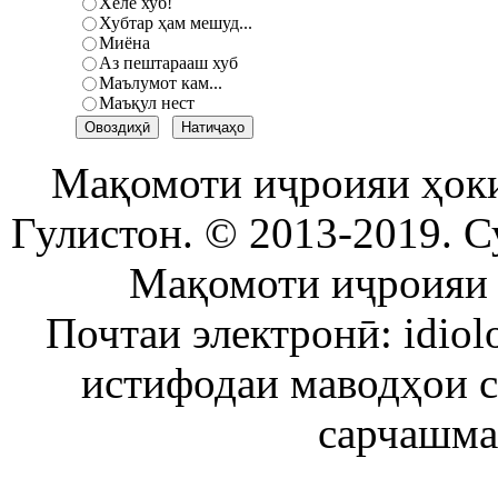
Хеле хуб!
Хубтар ҳам мешуд...
Миёна
Аз пештарааш хуб
Маълумот кам...
Маъқул нест
Мақомоти иҷроияи ҳок
Гулистон. © 2013-2019. С
Мақомоти иҷроияи 
Почтаи электронӣ: idiol
истифодаи маводҳои 
сарчашма