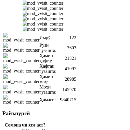
Имрӯз:
122
Рӯзи
3603
гузашта:
Ҳамин
21821
ҳафта:
Ҳафтаи
41097
гузашта:
Ҳамин
28985
моҳ:
Моҳи
145970
гузашта:
Ҳамагӣ:
9840715
Райъпурсӣ
Сомона чи хел аст?