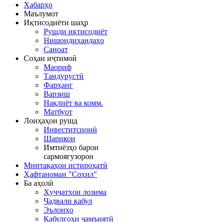
Хабарҳо
Маълумот
Иқтисодиёти шаҳр
Рушди иқтисодиёт
Нишондиҳандаҳо
Саноат
Соҳаи иҷтимоӣ
Маориф
Тандурустӣ
Фарҳанг
Варзиш
Нақлиёт ва комм.
Матбуот
Лоиҳаҳои рушд
Инвеститсионӣ
Шарикон
Имтиёзҳо барои
сармоягузорон
Минтақаҳои истироҳатӣ
Ҳафтаномаи "Соҳил"
Ба аҳолӣ
Ҳуҷҷатҳои лозима
Ҷадвали қабул
Эълонҳо
Қабулгоҳи ҷамъиятӣ