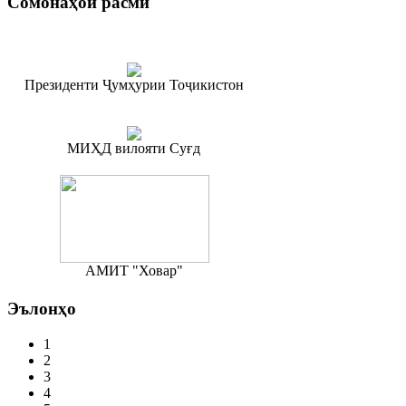
Сомонаҳои
расмӣ
Президенти Ҷумҳурии Тоҷикистон
МИҲД вилояти Суғд
АМИТ "Ховар"
Эълонҳо
1
2
3
4