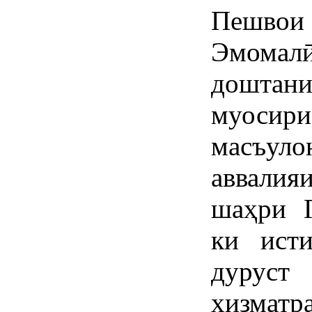
Пешво
Эмомал
доштан
муосири
масъул
аввали
шаҳри Г
ки исти
дуруст
хизматр