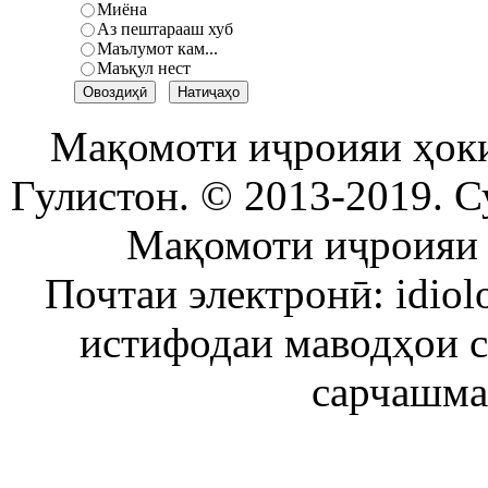
Миёна
Аз пештарааш хуб
Маълумот кам...
Маъқул нест
Мақомоти иҷроияи ҳок
Гулистон. © 2013-2019. С
Мақомоти иҷроияи 
Почтаи электронӣ: idiol
истифодаи маводҳои 
сарчашма