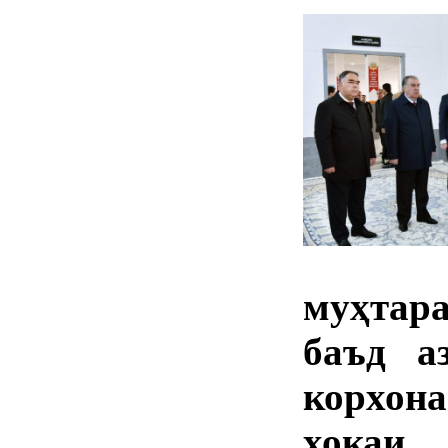
муҳта
баъд а
корхон
хокаи