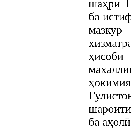
шаҳри Г
ба исти
мазку
хизмат
ҳисоб
маҳалл
ҳокими
Гулист
шароити
ба аҳол