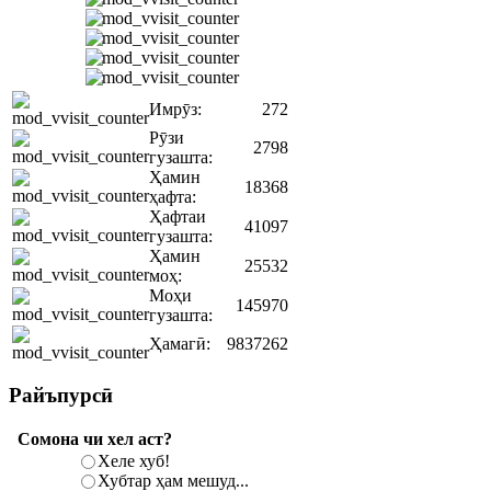
Имрӯз:
272
Рӯзи
2798
гузашта:
Ҳамин
18368
ҳафта:
Ҳафтаи
41097
гузашта:
Ҳамин
25532
моҳ:
Моҳи
145970
гузашта:
Ҳамагӣ:
9837262
Райъпурсӣ
Сомона чи хел аст?
Хеле хуб!
Хубтар ҳам мешуд...