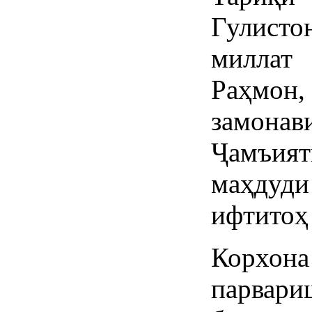
Гулист
милла
Раҳмон
замона
Ҷамъия
маҳдуд
ифтитоҳ 
Корхо
парвар