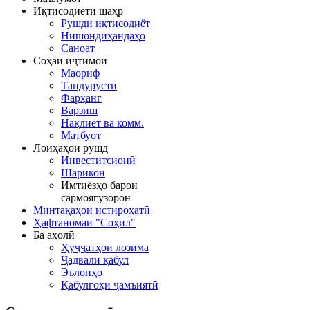
Иқтисодиёти шаҳр
Рушди иқтисодиёт
Нишондиҳандаҳо
Саноат
Соҳаи иҷтимоӣ
Маориф
Тандурустӣ
Фарҳанг
Варзиш
Нақлиёт ва комм.
Матбуот
Лоиҳаҳои рушд
Инвеститсионӣ
Шарикон
Имтиёзҳо барои
сармоягузорон
Минтақаҳои истироҳатӣ
Ҳафтаномаи "Соҳил"
Ба аҳолӣ
Ҳуҷҷатҳои лозима
Ҷадвали қабул
Эълонҳо
Қабулгоҳи ҷамъиятӣ