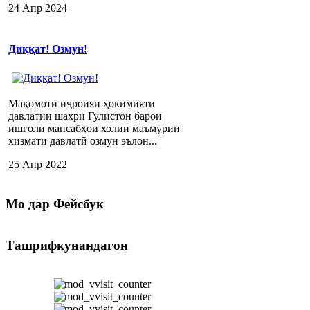
24 Апр 2024
Диққат! Озмун!
Мақомоти иҷроияи ҳокимияти
давлатии шаҳри Гулистон барои
ишғоли мансабҳои холии маъмурии
хизмати давлатӣ озмун эълон...
25 Апр 2022
Мо
дар Фейсбук
Ташрифкунандагон