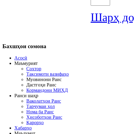
Шарҳ до
Бахшҳои
сомона
Асосӣ
Маъмурият
Сохтор
Тақсимоти вазифаҳо
Муовинони Раис
Дастгоҳи Раис
Кормандони МИҲД
Раиси шаҳр
Ваколатҳои Раис
Тарҷумаи ҳол
Нома ба Раис
Ҳисоботҳои Раис
Қарорҳо
Хабарҳо
Маълумот