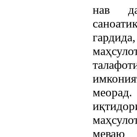
нав д
саноати
гарди
маҳсуло
талафот
имкони
меорад
иқтидор
маҳсуло
меваю