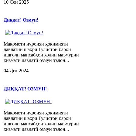
10 Сен 2025
Диққат! Озмун!
Мақомоти иҷроияи ҳокимияти
давлатии шаҳри Гулистон барои
ишғоли мансабҳои холии маъмурии
хизмати давлатӣ озмун эълон...
04 Дек 2024
ДИҚҚАТ! ОЗМУН!
Мақомоти иҷроияи ҳокимияти
давлатии шаҳри Гулистон барои
ишғоли мансабҳои холии маъмурии
хизмати давлатӣ озмун эълон...