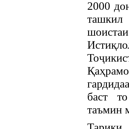
2000 дон
ташкил
шоиста
Истиқло
Тоҷикис
Қаҳрам
гардида
баст т
таъмин 
Тариқи