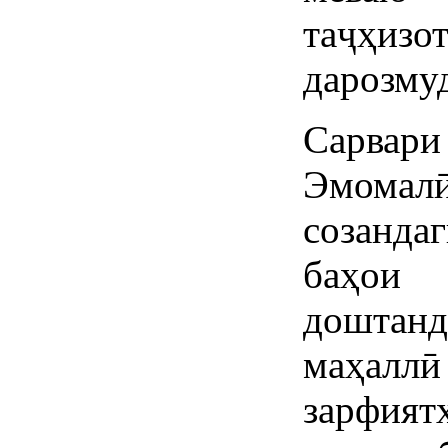
таҷҳизо
дарозмуд
Сарва
Эмомал
созанда
баҳои 
дошта
маҳалл
зарфия