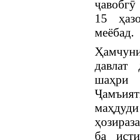
ҷавобгӯ
15 ҳаз
меёбад.
Ҳамчуни
давлат 
шаҳри 
Ҷамъия
маҳду
ҳозираз
ба ист