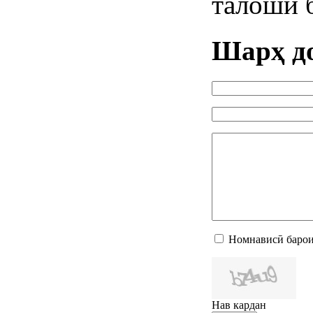
талоши 
Шарҳ д
Номнависӣ барои
Нав кардан