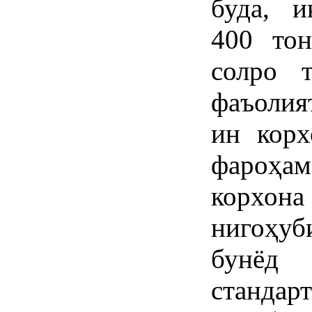
буда, и
400 то
солро 
фаъолия
ин корх
фароҳа
корхона
нигоҳуб
бунёд
станда