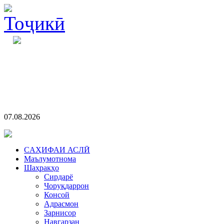
07.08.2026
CАҲИФАИ АСЛӢ
Маълумотнома
Шаҳракҳо
Сирдарё
Чоруқдаррон
Консой
Адрасмон
Зарнисор
Навгарзан