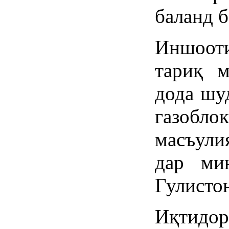
баланд б
Иншоот
тариқ м
дода шу
газобл
масъули
дар ми
Гулистон
Иқтидо