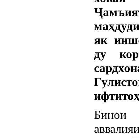
Ҷамъия
маҳдуди
як иншо
ду кор
сардх
Гулист
ифтитоҳ
Бинои
аввали