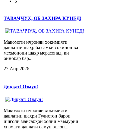
5
ТАВАҶҶУҲ, ОБ ЗАХИРА КУНЕД!
Мақомоти иҷроияи ҳокимияти
давлатии шаҳр ба самъи сокинон ва
меҳмонони шаҳр мерасонад, ки
бинобар бар...
27 Апр 2026
Диққат! Озмун!
Мақомоти иҷроияи ҳокимияти
давлатии шаҳри Гулистон барои
ишғоли мансабҳои холии маъмурии
хизмати давлатӣ озмун эълон...