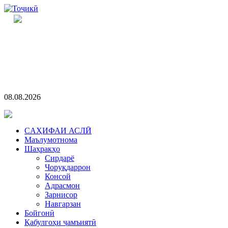
08.08.2026
CАҲИФАИ АСЛӢ
Маълумотнома
Шаҳракҳо
Сирдарё
Чоруқдаррон
Консой
Адрасмон
Зарнисор
Навгарзан
Бойгонӣ
Қабулгоҳи ҷамъиятӣ