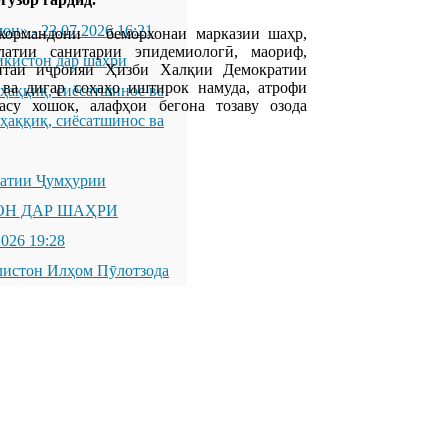
мон»
-
23.07.2026 16:21
 кормандони беморхонаи марказии шаҳр,
латии санитарии эпидемиологӣ, маориф,
икистон дар шаҳри
митаи иҷроияи Ҳизби Халқии Демократии
ва дигар соҳаҳо иштирок намуда, атрофи
қиқ, сиёсатшинос ва
асу хошок, алафҳои бегона тозаву озода
қиқ, сиёсатшинос ва
латии Ҷумҳурии
ОН ДАР ШАҲРИ
2026 19:28
листон Илҳом Пӯлотзода