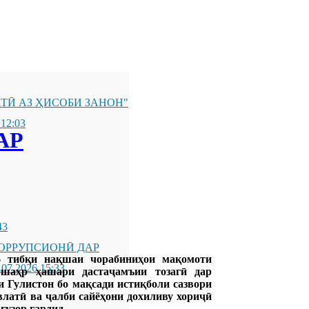
ТӢ АЗ ҲИСОБИ ЗАНОН"
 12:03
АР
43
ОРРУПСИОНӢ ДАР
6 тибқи нақшаи чорабиниҳои мақомоти
.07.2026 15:33
 шаҳр ҳашари дастаҷамъии тозагӣ дар
 Гулистон бо мақсади истиқболи сазвори
латӣ ва ҷалби сайёҳони дохиливу хориҷӣ
гузор гардид.