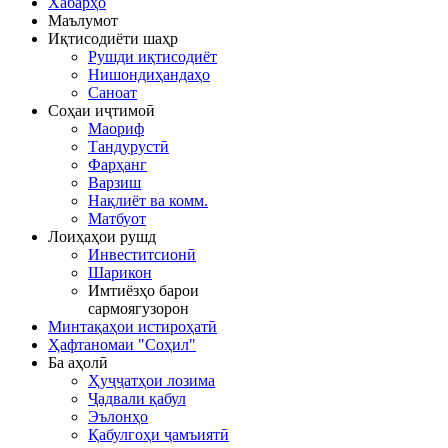
Хабарҳо
Маълумот
Иқтисодиёти шаҳр
Рушди иқтисодиёт
Нишондиҳандаҳо
Саноат
Соҳаи иҷтимоӣ
Маориф
Тандурустӣ
Фарҳанг
Варзиш
Нақлиёт ва комм.
Матбуот
Лоиҳаҳои рушд
Инвеститсионӣ
Шарикон
Имтиёзҳо барои
сармоягузорон
Минтақаҳои истироҳатӣ
Ҳафтаномаи "Соҳил"
Ба аҳолӣ
Ҳуҷҷатҳои лозима
Ҷадвали қабул
Эълонҳо
Қабулгоҳи ҷамъиятӣ