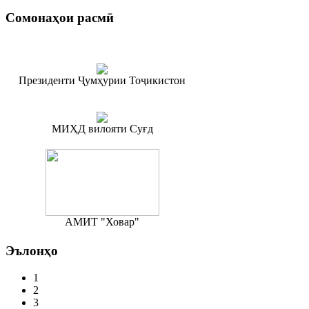
Сомонаҳои
расмӣ
Президенти Ҷумҳурии Тоҷикистон
МИҲД вилояти Суғд
АМИТ "Ховар"
Эълонҳо
1
2
3