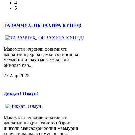
4
5
ТАВАҶҶУҲ, ОБ ЗАХИРА КУНЕД!
Мақомоти иҷроияи ҳокимияти
давлатии шаҳр ба самъи сокинон ва
меҳмонони шаҳр мерасонад, ки
бинобар бар...
27 Апр 2026
Диққат! Озмун!
Мақомоти иҷроияи ҳокимияти
давлатии шаҳри Гулистон барои
ишғоли мансабҳои холии маъмурии
хизмати давлатӣ озмун эълон...