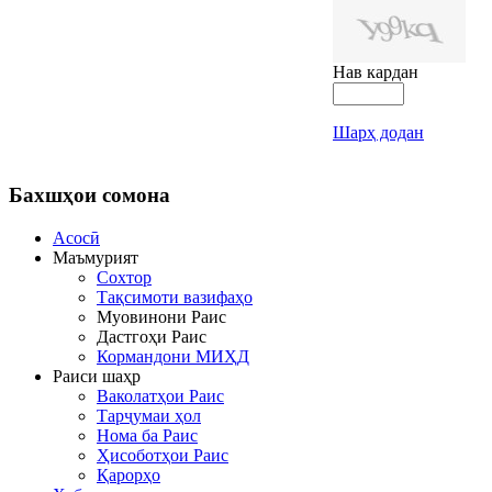
Нав кардан
Шарҳ додан
Бахшҳои
сомона
Асосӣ
Маъмурият
Сохтор
Тақсимоти вазифаҳо
Муовинони Раис
Дастгоҳи Раис
Кормандони МИҲД
Раиси шаҳр
Ваколатҳои Раис
Тарҷумаи ҳол
Нома ба Раис
Ҳисоботҳои Раис
Қарорҳо