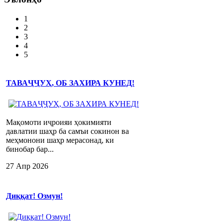
1
2
3
4
5
ТАВАҶҶУҲ, ОБ ЗАХИРА КУНЕД!
Мақомоти иҷроияи ҳокимияти
давлатии шаҳр ба самъи сокинон ва
меҳмонони шаҳр мерасонад, ки
бинобар бар...
27 Апр 2026
Диққат! Озмун!