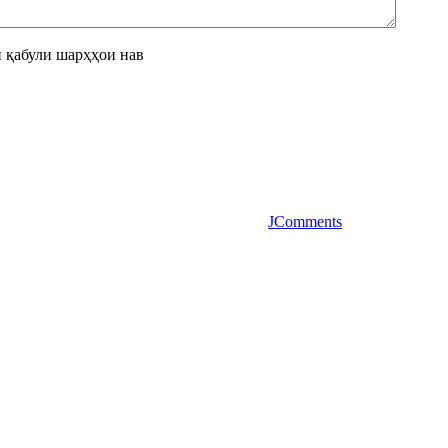
 қабули шарҳҳои нав
JComments