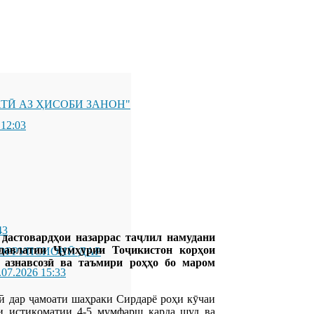
ТӢ АЗ ҲИСОБИ ЗАНОН"
 12:03
43
дастовардҳои назаррас таҷлил намудани
давлатии Ҷумҳурии Тоҷикистон корҳои
ОРРУПСИОНӢ ДАР
у азнавсозӣ ва таъмири роҳҳо бо маром
.07.2026 15:33
ӣ дар ҷамоати шаҳраки Сирдарё роҳи кӯчаи
и истиқоматии 4-5 мумфарш карда шуд ва