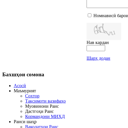
Номнависӣ барои
Нав кардан
Шарҳ додан
Бахшҳои
сомона
Асосӣ
Маъмурият
Сохтор
Тақсимоти вазифаҳо
Муовинони Раис
Дастгоҳи Раис
Кормандони МИҲД
Раиси шаҳр
Ваколатҳои Раис