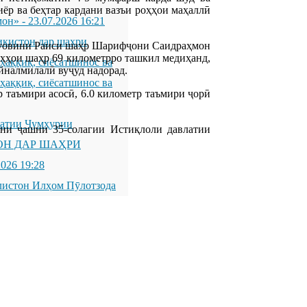
ёр ва беҳтар кардани вазъи роҳҳои маҳаллӣ
мон»
-
23.07.2026 16:21
икистон дар шаҳри
уовини Раиси шаҳр Шарифҷони Саидраҳмон
оҳҳои шаҳр 69 километрро ташкил медиҳанд,
қиқ, сиёсатшинос ва
айналмилалӣ вуҷуд надорад.
қиқ, сиёсатшинос ва
р таъмири асосӣ, 6.0 километр таъмири ҷорӣ
латии Ҷумҳурии
ани ҷашни 35-солагии Истиқлоли давлатии
ОН ДАР ШАҲРИ
2026 19:28
листон Илҳом Пӯлотзода