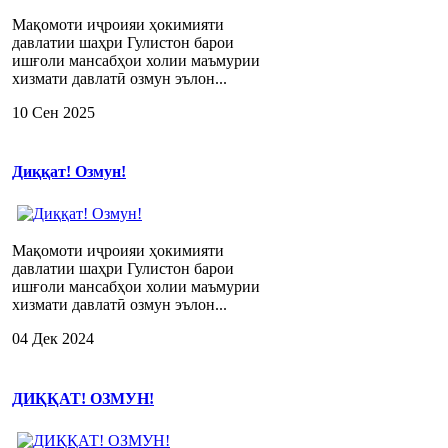
Мақомоти иҷроияи ҳокимияти
давлатии шаҳри Гулистон барои
ишғоли мансабҳои холии маъмурии
хизмати давлатӣ озмун эълон...
10 Сен 2025
Диққат! Озмун!
Мақомоти иҷроияи ҳокимияти
давлатии шаҳри Гулистон барои
ишғоли мансабҳои холии маъмурии
хизмати давлатӣ озмун эълон...
04 Дек 2024
ДИҚҚАТ! ОЗМУН!