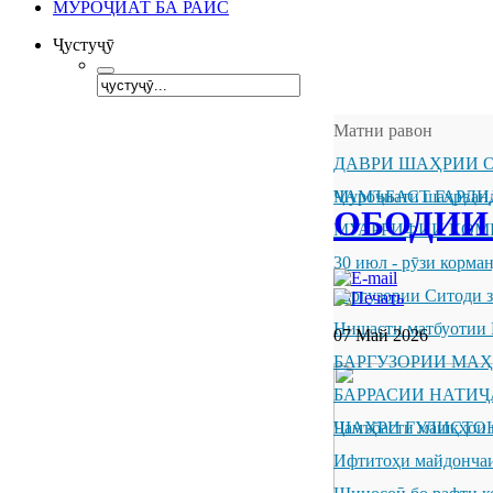
МУРОҶИАТ БА РАИС
Ҷустуҷӯ
Матни равон
ДАВРИ ШАҲРИИ О
ҶАМЪБАСТ ГАРДИ
Муроҷиати шаҳрванд
ОБОДИИ 
МУАРРИФИИ КОМ
30 июл - рӯзи корм
Баргузории Ситоди 
Нишасти матбуотии 
07 Май 2026
БАРГУЗОРИИ МА
БАРРАСИИ НАТИ
ШАҲРИ ГУЛИСТО
Ҷамъбасти машқҳои 
Ифтитоҳи майдончаи