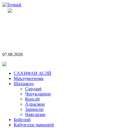
07.08.2026
CАҲИФАИ АСЛӢ
Маълумотнома
Шаҳракҳо
Сирдарё
Чоруқдаррон
Консой
Адрасмон
Зарнисор
Навгарзан
Бойгонӣ
Қабулгоҳи ҷамъиятӣ