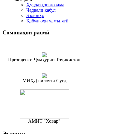
Ҳуҷҷатҳои лозима
Ҷадвали қабул
Эълонҳо
Қабулгоҳи ҷамъиятӣ
Сомонаҳои
расмӣ
Президенти Ҷумҳурии Тоҷикистон
МИҲД вилояти Суғд
АМИТ "Ховар"
Эълонҳо