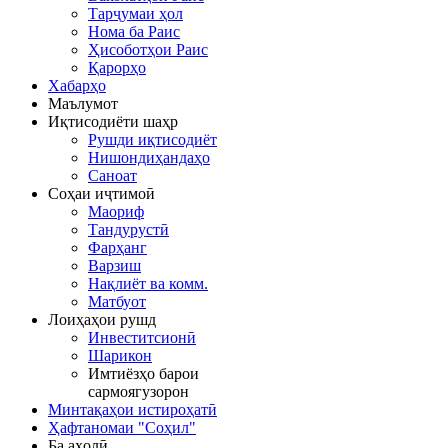
Тарҷумаи ҳол
Нома ба Раис
Ҳисоботҳои Раис
Қарорҳо
Хабарҳо
Маълумот
Иқтисодиёти шаҳр
Рушди иқтисодиёт
Нишондиҳандаҳо
Саноат
Соҳаи иҷтимоӣ
Маориф
Тандурустӣ
Фарҳанг
Варзиш
Нақлиёт ва комм.
Матбуот
Лоиҳаҳои рушд
Инвеститсионӣ
Шарикон
Имтиёзҳо барои
сармоягузорон
Минтақаҳои истироҳатӣ
Ҳафтаномаи "Соҳил"
Ба аҳолӣ