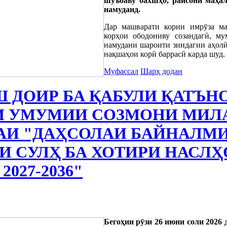
шуъбаву бахшҳо, раисони маҳа
намуданд.
Дар машварати кории имрӯза ма
корҳои ободониву созандагӣ, му
намудани шароити зиндагии аҳолӣ
нақшаҳои корӣ баррасӣ карда шуд.
Муфассал
Шарҳ додан
 ДОИР БА ҚАБУЛИ ҚАТЪН
 УМУМИИ СОЗМОНИ МИЛ
РАИ "ДАҲСОЛАИ БАЙНАЛМ
И СУЛҲ БА ХОТИРИ НАСЛҲ
027-2036"
Бегоҳии рӯзи 26 июни соли 2026