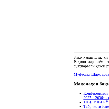
Зикр карда шуд, ки
Раҳмон дар паёми т
сулҳпарвари ҷаҳон р
Муфассал
Шарҳ дод
Мақолаҳои боқи
Конференсияи 
2027 – 2036» 
ТАҶЛИЛИ РӮ
Табрикоти Раи