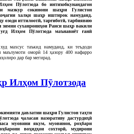
лҳом Пӯлотзода бо интихобкунандагон
ии мазкур сокинони шаҳри Гулистон
хоҷагии халқи шаҳр иштирок намуданд.
ду озоди иттилоотӣ, тарғиботӣ, тарбиявию
ин зимни суханрониҳои Раиси шаҳр вакили
уғд Илҳом Пӯлотзода маънавиёт ғанӣ
худ махсус таъкид намуданд, ки теъдоди
и маълумоти оморӣ 14 ҳазору 400 нафарро
аҳолиро дар бар мегирад.
ҳр Илҳом Пӯлотзода
окимияти давлатии шаҳри Гулистон таҳти
лотзода ҷаласаи назоративу дастурдиҳӣ
ласа муовини якум, муовинон, роҳбари
роҳбарони воҳидҳои сохторӣ, мудирони