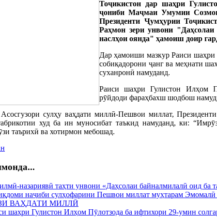
Тоҷикистон дар шаҳри Гулисто
ҷониби Маҷмаи Умумии Созмо
Президенти Ҷумҳурии Тоҷикис
Раҳмон зери унвони "Даҳсолаи
наслҳои оянда" ҳамоиш доир гар
Дар ҳамоиши мазкур Раиси шаҳри
собиқадорони ҷанг ва меҳнати ша
суханронӣ намуданд.
Раиси шаҳри Гулистон Илҳом П
рӯйдоди фараҳбахш шодбош намуд
 Асосгузори сулҳу ваҳдати миллӣ-Пешвои миллат, Президен
абрикотии худ ба ин муносибат таъкид намуданд, ки: “Имр
ӯзи таърихӣ ва хотирмон мебошад.
ан
монда...
илмӣ-назариявӣ таҳти унвони «Даҳсолаи байналмилалӣ оид ба та
- иқдоми наҷиби сулҳофарини Пешвои миллат муҳтарам Эмомалӣ
ЗИ ВАҲДАТИ МИЛЛӢ
си шаҳри Гулистон Илҳом Пӯлотзода ба ифтихори 29-умин солга