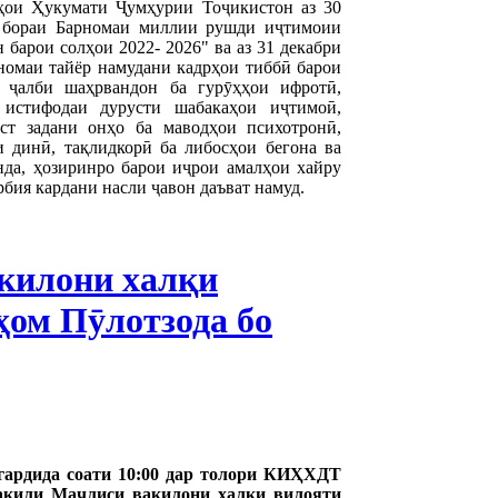
ҳои Ҳукумати Ҷумҳурии Тоҷикистон аз 30
 бораи Барномаи миллии рушди иҷтимоии
барои солҳои 2022- 2026" ва аз 31 декабри
номаи тайёр намудани кадрҳои тиббӣ барои
 ҷалби шаҳрвандон ба гурӯҳҳои ифротӣ,
 истифодаи дурусти шабакаҳои иҷтимоӣ,
ст задани онҳо ба маводҳои психотронӣ,
 динӣ, тақлидкорӣ ба либосҳои бегона ва
да, ҳозиринро барои иҷрои амалҳои хайру
рбия кардани насли ҷавон даъват намуд.
килони халқи
ҳом Пӯлотзода бо
гардида соати 10:00 дар толори КИҲХДТ
акили Маҷлиси вакилони халқи вилояти