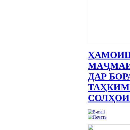
ҲАМОИШ
МАҶМАИ
ДАР БО
ТАҲКИМ
СОЛҲОИ 2