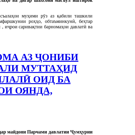
ллаҳо ва дигар шахсони масъул иштирок
съалаҳои муҳими рӯз аз қабили ташкили
мфаршкунии роҳҳо, обтаъминкунӣ, беҳтар
 , иҷрои саривақтии барномаҳои давлатӣ ва
ОМА АЗ ҶОНИБИ
АЛИ МУТТАҲИД
ИЛАЛӢ ОИД БА
ОИ ОЯНДА,
 дар майдони Парчами давлатии Ҷумҳурии