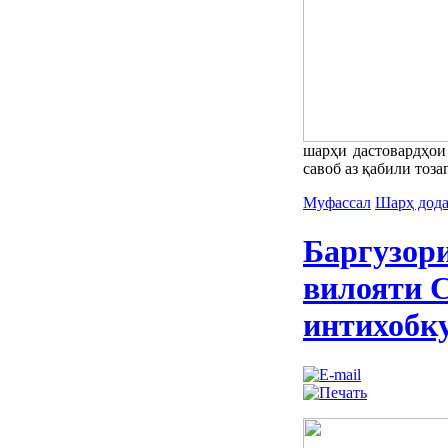
шарҳи дастовардҳои
савоб аз қабили тоза
Муфассал
Шарҳ дод
Баргузор
вилояти 
интихобк