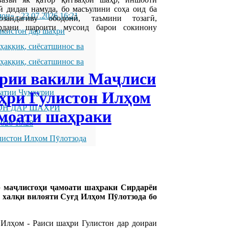
ӣ дидан намуда, бо масъулини соҳа оид ба
мон»
-
23.07.2026 16:21
зандагиву ободонӣ, таъмини тозагӣ,
ардани шароити мусоид барои сокинону
икистон дар шаҳри
қиқ, сиёсатшинос ва
қиқ, сиёсатшинос ва
ӯрии вакили Маҷлиси
латии Ҷумҳурии
аҳри Гулистон Илҳом
ОН ДАР ШАҲРИ
амоати шаҳраки
2026 19:28
листон Илҳом Пӯлотзода
ар маҷлисгоҳи ҷамоати шаҳраки Сирдарёи
 халқи вилояти Суғд Илҳом Пӯлотзода бо
 Илҳом - Раиси шаҳри Гулистон дар доираи