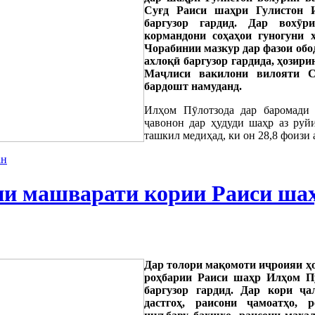
Суғд Раиси шаҳри Гулистон И
баргузор гардид. Дар вохӯр
кормандони соҳаҳои гуногуни 
Чорабинии мазкур дар фазои обо
ахлоқӣ баргузор гардида, ҳозир
Маҷлиси вакилони вилояти С
бардошт намуданд.
Илҳом Пӯлотзода дар баромади 
ҷавонон дар ҳудуди шаҳр аз руй
ташкил медиҳад, ки он 28,8 фоизи 
ан
ии машварати кории Раиси ша
Дар толори мақомоти иҷроияи ҳ
роҳбарии Раиси шаҳр Илҳом Пӯ
баргузор гардид. Дар кори ҷа
дастгоҳ, раисони ҷамоатҳо, 