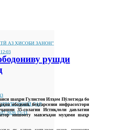
ТӢ АЗ ҲИСОБИ ЗАНОН"
 12:03
 ободониву рушди
д
43
аиси шаҳри Гулистон Илҳом Пӯлотзода бо
ОРРУПСИОНӢ ДАР
рҳои ободонӣ, беҳтарсозии инфрасохтори
ҷашни 35-солагии Истиқлоли давлатии
.07.2026 15:33
қатор иншооту мавзеъҳои муҳими шаҳр
азъи як қатор қитъаҳои шаҳр, иншооти