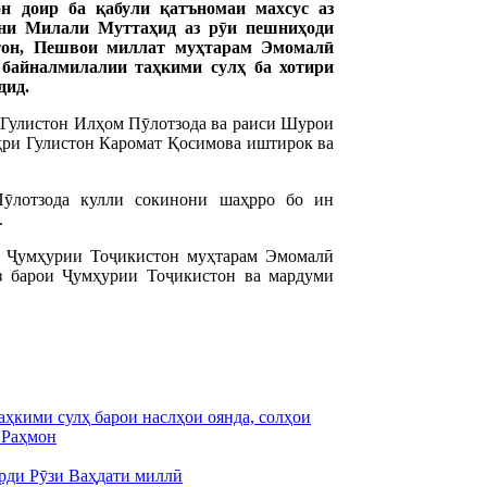
н доир ба қабули қатъномаи махсус аз
ни Милали Муттаҳид аз рӯи пешниҳоди
тон, Пешвои миллат муҳтарам Эмомалӣ
 байналмилалии таҳкими сулҳ ба хотири
дид.
 Гулистон Илҳом Пӯлотзода ва раиси Шурои
ҳри Гулистон Каромат Қосимова иштирок ва
ӯлотзода кулли сокинони шаҳрро бо ин
.
ти Ҷумҳурии Тоҷикистон муҳтарам Эмомалӣ
ӯз барои Ҷумҳурии Тоҷикистон ва мардуми
ҳкими сулҳ барои наслҳои оянда, солҳои
 Раҳмон
рди Рӯзи Ваҳдати миллӣ