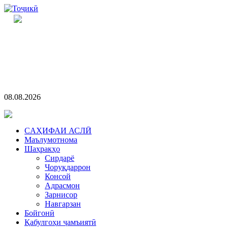
08.08.2026
CАҲИФАИ АСЛӢ
Маълумотнома
Шаҳракҳо
Сирдарё
Чоруқдаррон
Консой
Адрасмон
Зарнисор
Навгарзан
Бойгонӣ
Қабулгоҳи ҷамъиятӣ