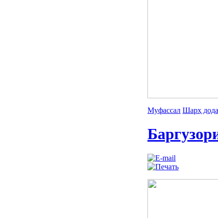
Муфассал
Шарҳ дод
Баргузор