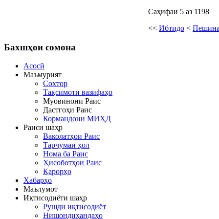
Саҳифаи 5 аз 1198
<<
Ибтидо
<
Пешин
Бахшҳои
сомона
Асосӣ
Маъмурият
Сохтор
Тақсимоти вазифаҳо
Муовинони Раис
Дастгоҳи Раис
Кормандони МИҲД
Раиси шаҳр
Ваколатҳои Раис
Тарҷумаи ҳол
Нома ба Раис
Ҳисоботҳои Раис
Қарорҳо
Хабарҳо
Маълумот
Иқтисодиёти шаҳр
Рушди иқтисодиёт
Нишондиҳандаҳо