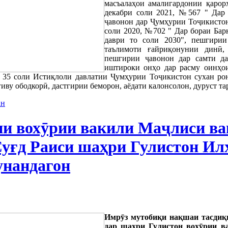
масъалаҳои амалигардонии қарор
декабри соли 2021, №567 " Дар
ҷавонон дар Ҷумҳурии Тоҷикистон 
соли 2020, №702 " Дар бораи Бар
даври то соли 2030", пешгирии
таълимоти ғайриқонунии динӣ,
пешгирии ҷавонон дар самти да
иштироки онҳо дар расму оинҳои
 35 соли Истиқлоли давлатии Ҷумҳурии Тоҷикистон сухан рон
гиву ободкорӣ, дастгирии беморон, аёдати калонсолон, дуруст та
ан
ии вохӯрии вакили Маҷлиси ва
Суғд Раиси шаҳри Гулистон Ил
унандагон
Имрӯз мутобиқи нақшаи тасдиқ
дар шаҳри Гулистон вохӯрии в